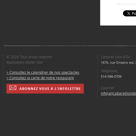
© 2026 Tous droits réservés
Cabaret Lion d'Or :
Réalisation Atelier Voir
1676, rue Ontario est
Téléphone
> Consultez le calendrier de nos spectacles
514-598-0709
> Consultez la carte de notre restaurant
Courriel
ABONNEZ VOUS À L'INFOLETTRE
info(at)cabaretliond