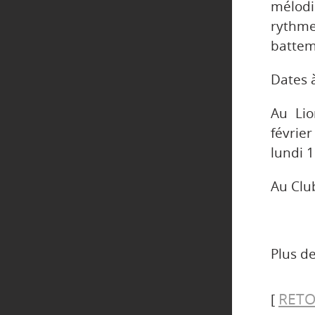
mélod
rythme
battem
Dates à
Au Lio
février
lundi 1
Au Club
Plus de
RETO
[