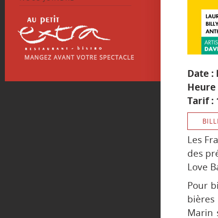
Date :
Heure 
Tarif 
BILL
Les Fr
des pr
Love B
Pour b
bières 
Marin 