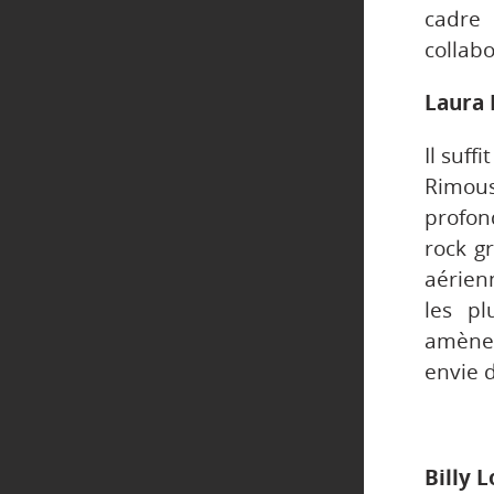
cadre
collab
Laura 
Il suff
Rimou
profon
rock gr
aérien
les pl
amènen
envie d
Billy 