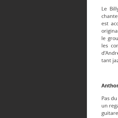
Le Bil
chante
est ac
origin
le gro
les co
d’Andr
tant ja
Anthon
Pas du 
un rega
guita