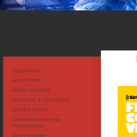
CALENDRIER
BILLETTERIE
NOTRE HISTOIRE
LOCATION & TECHNIQUE
GALERIE PHOTO
COMMANDITAIRES &
PARTENARIAT
NOUS JOINDRE