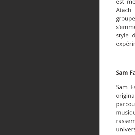
est me
Atach 
groupe
s’emmê
style 
expéri
Sam Fa
Sam Fa
origin
parcou
musi
rasse
univers