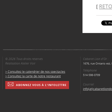
RETO
[
© 2026 Tous droits réservés
Cabaret Lion d'Or :
Réalisation Atelier Voir
1676, rue Ontario est
Téléphone
> Consultez le calendrier de nos spectacles
514-598-0709
> Consultez la carte de notre restaurant
Courriel
ABONNEZ VOUS À L'INFOLETTRE
info(at)cabaretliond