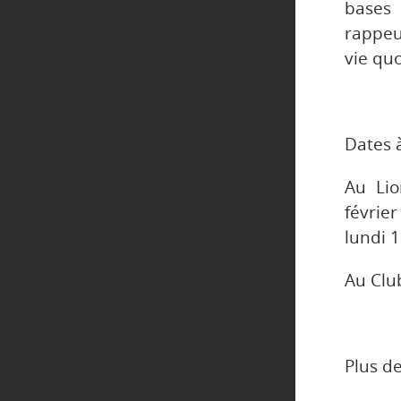
bases 
rappeu
vie qu
Dates à
Au Lio
février
lundi 1
Au Club
Plus de