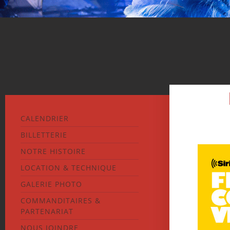
CALENDRIER
BILLETTERIE
NOTRE HISTOIRE
LOCATION & TECHNIQUE
GALERIE PHOTO
COMMANDITAIRES &
PARTENARIAT
NOUS JOINDRE