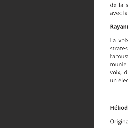
de la 
avec l
Rayan
La voi
strate
l’acous
munie 
voix, 
un élec
Hélio
Origin