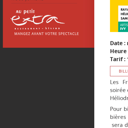
Date :
Heure 
Tarif 
BILL
Les Fr
soirée 
Héliod
Pour b
bières 
sera d