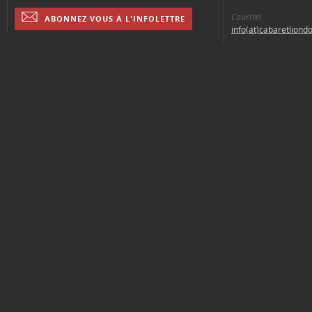
Courriel
ABONNEZ VOUS À L'INFOLETTRE
info(at)cabaretliond