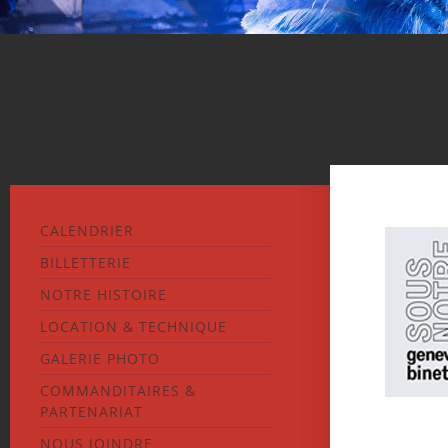
CALENDRIER
BILLETTERIE
NOTRE HISTOIRE
LOCATION & TECHNIQUE
GALERIE PHOTO
COMMANDITAIRES &
PARTENARIAT
NOUS JOINDRE