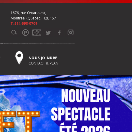
1676, rue Ontario est,
Montréal (Québec) H2L 1S7
T. 514-598-0709
U
NOUS JOINDRE
CONTACT & PLAN