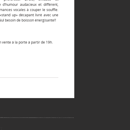
e d’humour audacieux et différent,
rmances vocales à couper le souffle.
 «stand up» décapant livré avec une
Nul besoin de boisson énergisante!!
 vente à la porte à partir de 19h.
 :