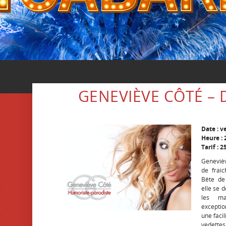
GENEVIÈVE CÔTÉ –
Date : v
Heure : 
Tarif : 2
Genevièv
de frai
Bête de 
elle se 
les ma
exceptio
une faci
vedette