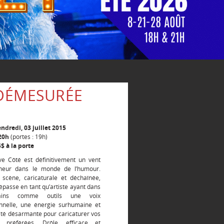
 DÉMESURÉE
endredi, 03 juillet 2015
20h
(portes : 19h)
5$ à la porte
e Côté est définitivement un vent
cheur dans le monde de l’humour.
scène, caricaturale et déchaînée,
dépasse en tant qu’artiste ayant dans
ins comme outils une voix
nnelle, une énergie surhumaine et
lité désarmante pour caricaturer vos
s préférées. Drôle, efficace et