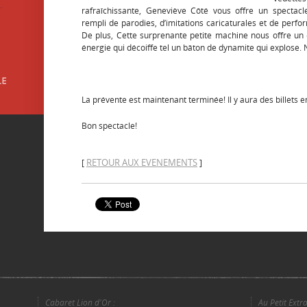
rafraîchissante, Geneviève Côté vous offre un spectacl
rempli de parodies, d’imitations caricaturales et de perfo
De plus, Cette surprenante petite machine nous offre un
énergie qui décoiffe tel un bâton de dynamite qui explose. 
La prévente est maintenant terminée! Il y aura des billets en
Bon spectacle!
RETOUR AUX EVENEMENTS
[
]
Cabaret Lion d'Or :
Au Petit Extra