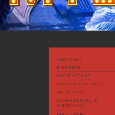
CALENDRIER
BILLETTERIE
NOTRE HISTOIRE
LOCATION & TECHNIQUE
GALERIE PHOTO
COMMANDITAIRES &
PARTENARIAT
NOUS JOINDRE