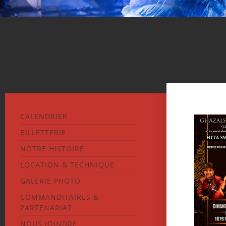
CALENDRIER
BILLETTERIE
NOTRE HISTOIRE
LOCATION & TECHNIQUE
GALERIE PHOTO
COMMANDITAIRES &
PARTENARIAT
NOUS JOINDRE