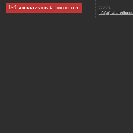
Courriel
ABONNEZ VOUS À L'INFOLETTRE
info(at)cabaretliond