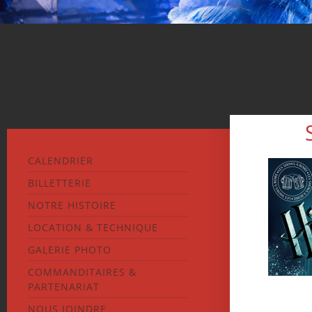
CALENDRIER
BILLETTERIE
NOTRE HISTOIRE
LOCATION & TECHNIQUE
GALERIE PHOTO
COMMANDITAIRES &
PARTENARIAT
NOUS JOINDRE