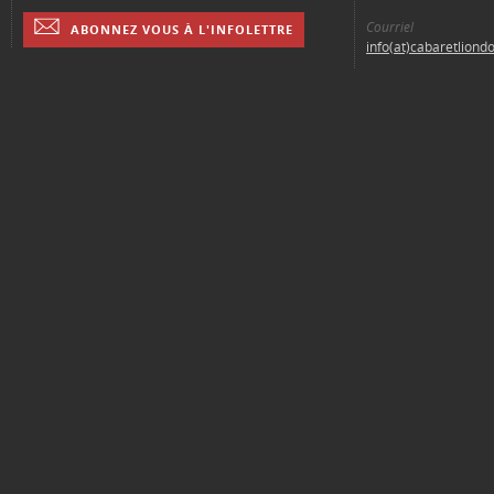
Courriel
ABONNEZ VOUS À L'INFOLETTRE
info(at)cabaretliond