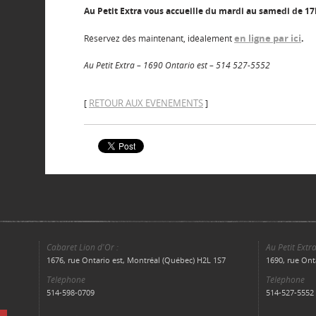
Au Petit Extra vous accueille du mardi au samedi de 17
en ligne par ici
Réservez dès maintenant, idéalement
.
Au Petit Extra – 1690 Ontario est – 514 527-5552
RETOUR AUX EVENEMENTS
[
]
Cabaret Lion d'Or :
Au Petit Extra
1676, rue Ontario est, Montréal (Québec) H2L 1S7
1690, rue Ont
Téléphone
Téléphone
514-598-0709
514-527-5552