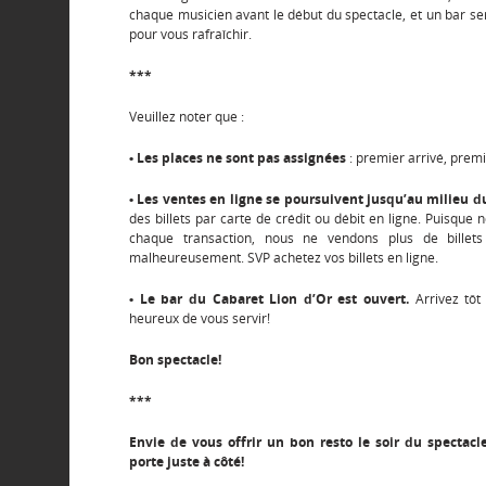
chaque musicien avant le début du spectacle, et un bar ser
pour vous rafraîchir.
***
Veuillez noter que :
• Les places ne sont pas assignées
: premier arrivé, premi
• Les ventes en ligne se poursuivent jusqu’au milieu d
des billets par carte de crédit ou débit en ligne. Puisqu
chaque transaction, nous ne vendons plus de billet
malheureusement. SVP achetez vos billets en ligne.
• Le bar du Cabaret Lion d’Or est ouvert.
Arrivez tôt 
heureux de vous servir!
Bon spectacle!
***
Envie de vous offrir un bon resto le soir du spectacle
porte juste à côté!