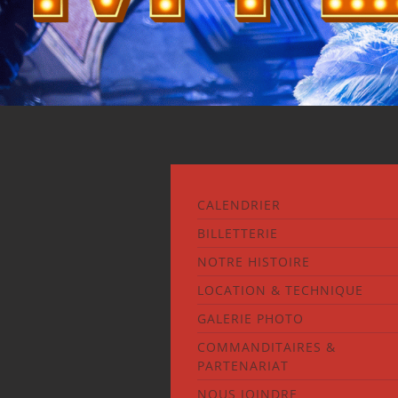
CALENDRIER
BILLETTERIE
NOTRE HISTOIRE
LOCATION & TECHNIQUE
GALERIE PHOTO
COMMANDITAIRES &
PARTENARIAT
NOUS JOINDRE