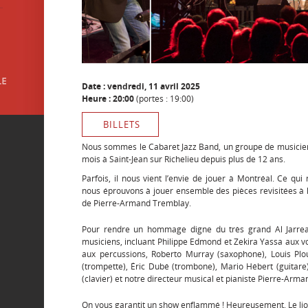
Date : vendredi, 11 avril 2025
Heure : 20:00
(portes : 19:00)
BILLETS
Nous sommes le Cabaret Jazz Band, un groupe de musicien
mois à Saint-Jean sur Richelieu depuis plus de 12 ans.
Parfois, il nous vient l’envie de jouer à Montréal. Ce qui 
nous éprouvons à jouer ensemble des pièces revisitées à 
de Pierre-Armand Tremblay.
Pour rendre un hommage digne du très grand Al Jarrea
musiciens, incluant Philippe Edmond et Zekira Yassa aux v
aux percussions, Roberto Murray (saxophone), Louis Plo
(trompette), Éric Dubé (trombone), Mario Hébert (guitare)
(clavier) et notre directeur musical et pianiste Pierre-Arm
On vous garantit un show enflammé ! Heureusement, Le lion 