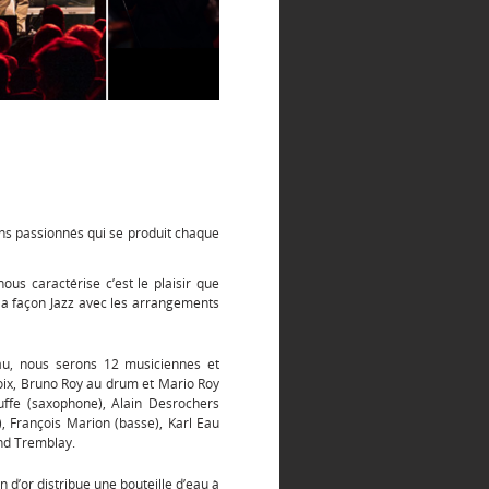
s passionnés qui se produit chaque
nous caractérise c’est le plaisir que
la façon Jazz avec les arrangements
u, nous serons 12 musiciennes et
oix, Bruno Roy au drum et Mario Roy
uffe (saxophone), Alain Desrochers
, François Marion (basse), Karl Eau
and Tremblay.
d’or distribue une bouteille d’eau à