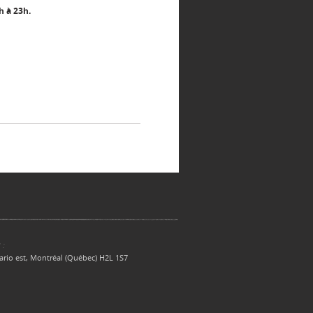
h à 23h.
 :
ario est, Montréal (Québec) H2L 1S7