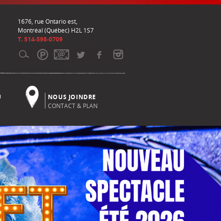
1676, rue Ontario est,
Montréal (Québec) H2L 1S7
T. 514-598-0709
U
NOUS JOINDRE
CONTACT & PLAN