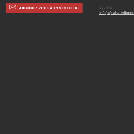
Courriel
ABONNEZ VOUS À L'INFOLETTRE
info(at)cabaretliond