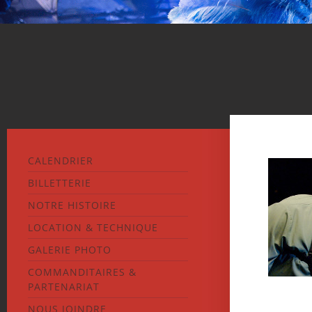
CALENDRIER
BILLETTERIE
NOTRE HISTOIRE
LOCATION & TECHNIQUE
GALERIE PHOTO
COMMANDITAIRES &
PARTENARIAT
NOUS JOINDRE