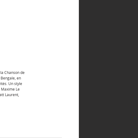
e la Chanson de
 Bengale, en
ités. Un style
de Maxime Le
att Laurent,