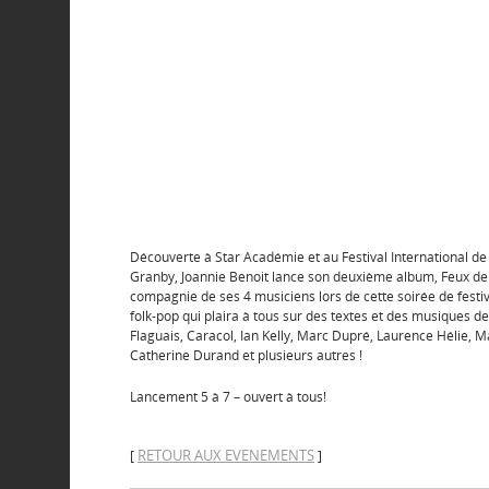
Découverte à Star Académie et au Festival International d
Granby, Joannie Benoit lance son deuxième album, Feux de
compagnie de ses 4 musiciens lors de cette soirée de festiv
folk-pop qui plaira à tous sur des textes et des musiques 
Flaguais, Caracol, Ian Kelly, Marc Dupré, Laurence Hélie, M
Catherine Durand et plusieurs autres !
Lancement 5 à 7 – ouvert à tous!
RETOUR AUX EVENEMENTS
[
]