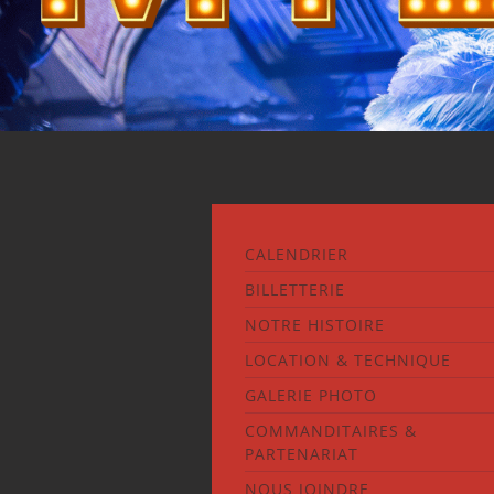
CALENDRIER
BILLETTERIE
NOTRE HISTOIRE
LOCATION & TECHNIQUE
GALERIE PHOTO
COMMANDITAIRES &
PARTENARIAT
NOUS JOINDRE