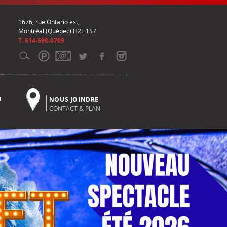
1676, rue Ontario est,
Montréal (Québec) H2L 1S7
T. 514-598-0709
U
NOUS JOINDRE
CONTACT & PLAN