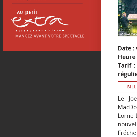
Date :
Heure 
Tarif 
réguli
BILL
Le Joe
MacDon
Lorne 
nouvel
Fréche