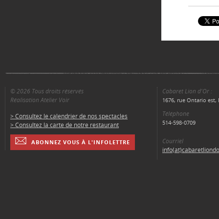
© 2026 Tous droits réservés
Cabaret Lion d'Or :
Réalisation Atelier Voir
1676, rue Ontario est
Téléphone
> Consultez le calendrier de nos spectacles
514-598-0709
> Consultez la carte de notre restaurant
Courriel
ABONNEZ VOUS À L'INFOLETTRE
info(at)cabaretliond