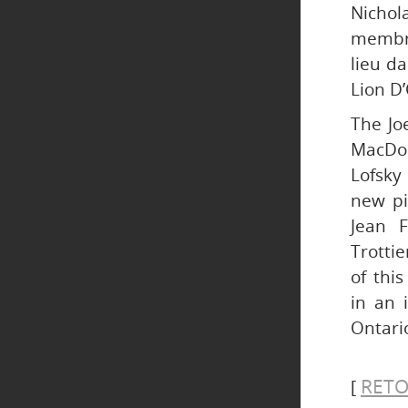
Nichola
membre
lieu da
Lion D’
The Jo
MacDon
Lofsky 
new pi
Jean F
Trotti
of thi
in an 
Ontario
RETO
[