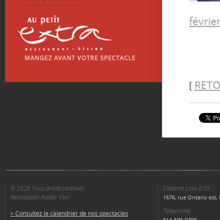
févrie
RETO
[
© 2026 Tous droits réservés
Cabaret Lion d'Or :
Réalisation Atelier Voir
1676, rue Ontario est
Téléphone
> Consultez le calendrier de nos spectacles
514-598-0709