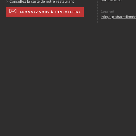
> Consultez la carte de notre restaurant
Courriel
ABONNEZ VOUS À L'INFOLETTRE
info(at)cabaretliond