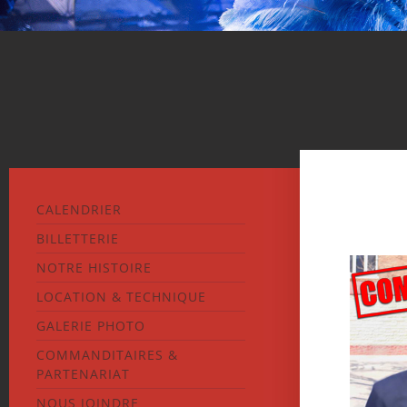
CALENDRIER
BILLETTERIE
NOTRE HISTOIRE
LOCATION & TECHNIQUE
GALERIE PHOTO
COMMANDITAIRES &
PARTENARIAT
NOUS JOINDRE