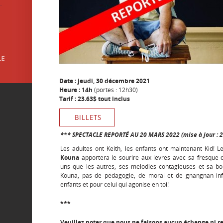
Date : jeudi, 30 décembre 2021
Heure : 14h
(portes : 12h30)
Tarif : 23.63$ tout inclus
BILLETS
*** SPECTACLE REPORTÉ AU 20 MARS 2022 (mise à jour : 
Les adultes ont Keith, les enfants ont maintenant Kid!
Kouna
apportera le sourire aux lèvres avec sa fresque 
uns que les autres, ses mélodies contagieuses et sa b
Kouna, pas de pédagogie, de moral et de gnangnan infan
enfants et pour celui qui agonise en toi!
***
Veuillez noter que nous ne faisons aucun échange ni 