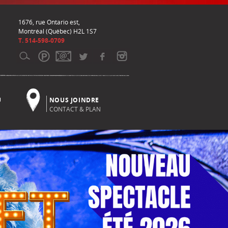
1676, rue Ontario est,
Montréal (Québec) H2L 1S7
T. 514-598-0709
U
NOUS JOINDRE
CONTACT & PLAN