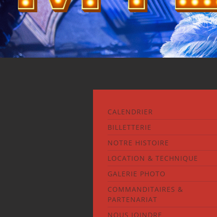
CALENDRIER
BILLETTERIE
NOTRE HISTOIRE
LOCATION & TECHNIQUE
GALERIE PHOTO
COMMANDITAIRES &
PARTENARIAT
NOUS JOINDRE