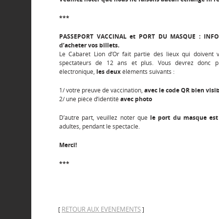
***
PASSEPORT VACCINAL et PORT DU MASQUE : INF
d’acheter vos billets.
Le Cabaret Lion d’Or fait partie des lieux qui doivent 
spectateurs de 12 ans et plus. Vous devrez donc pr
électronique,
les deux
éléments suivants :
1/ votre preuve de vaccination,
avec le code QR bien visi
2/ une pièce d’identité
avec photo
D’autre part, veuillez noter que
le port du masque est 
adultes, pendant le spectacle.
Merci!
***
RETOUR AUX EVENEMENTS
[
]