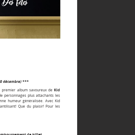
20 décembre) ***
 Le premier album savoureux de
Kid
de personnages plus attachants les
onne humeur généralisée. Avec Kid
tilisant! Que du plaisir! Pour les
remboursement de billet.