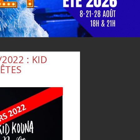
2022 : KID
ÊTES