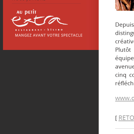
Depuis
distin
créativ
Plutô
équipe
avenue
cinq c
réfléch
www.c
RETO
[