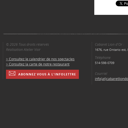
© 2026 Tous droits réservés
Cabaret Lion d'Or :
Réalisation Atelier Voir
1676, rue Ontario est
Téléphone
> Consultez le calendrier de nos spectacles
514-598-0709
> Consultez la carte de notre restaurant
Courriel
ABONNEZ VOUS À L'INFOLETTRE
info(at)cabaretliond