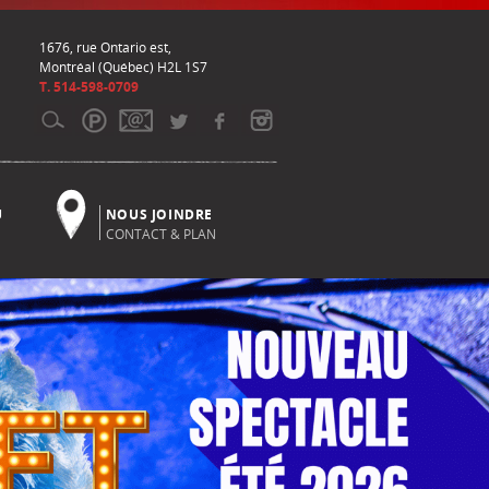
1676, rue Ontario est,
Montréal (Québec) H2L 1S7
T. 514-598-0709
U
NOUS JOINDRE
CONTACT & PLAN