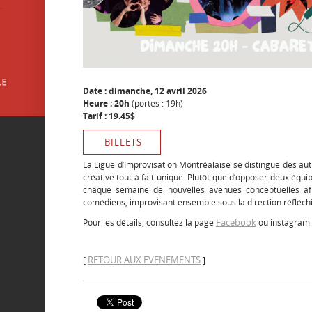
Date : dimanche, 12 avril 2026
Heure : 20h
(portes : 19h)
Tarif : 19.45$
BILLETS
La Ligue d’Improvisation Montréalaise se distingue des au
créative tout à fait unique. Plutôt que d’opposer deux équ
chaque semaine de nouvelles avenues conceptuelles afi
comédiens, improvisant ensemble sous la direction réfléchi
Facebook
Pour les détails, consultez la page
ou instagram
RETOUR AUX EVENEMENTS
[
]