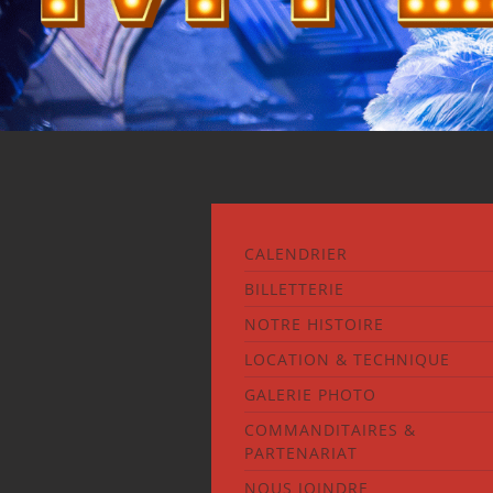
CALENDRIER
BILLETTERIE
NOTRE HISTOIRE
LOCATION & TECHNIQUE
GALERIE PHOTO
COMMANDITAIRES &
PARTENARIAT
NOUS JOINDRE