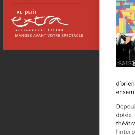
d’orie
ensembl
Dépoui
dotée 
théât
l’inte