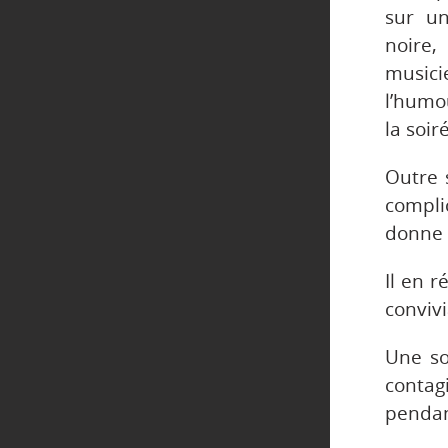
sur un
noire,
music
l’humo
la soir
Outre 
compli
donne à
Il en r
conviv
Une so
contag
pendan