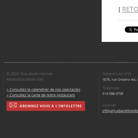
RETO
[
© 2026 Tous droits réservés
Cabaret Lion d'Or :
Réalisation Atelier Voir
1676, rue Ontario est
Téléphone
> Consultez le calendrier de nos spectacles
514-598-0709
> Consultez la carte de notre restaurant
Courriel
ABONNEZ VOUS À L'INFOLETTRE
info(at)cabaretliond