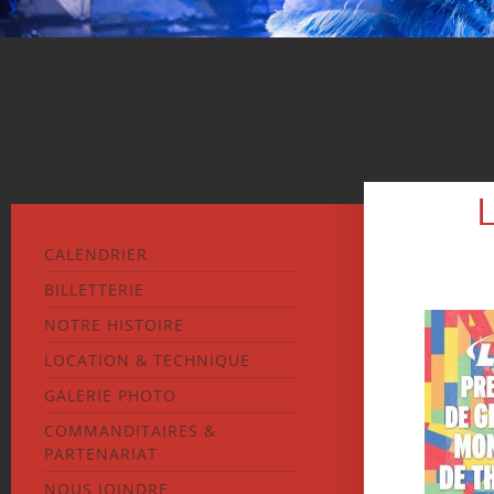
CALENDRIER
BILLETTERIE
NOTRE HISTOIRE
LOCATION & TECHNIQUE
GALERIE PHOTO
COMMANDITAIRES &
PARTENARIAT
NOUS JOINDRE