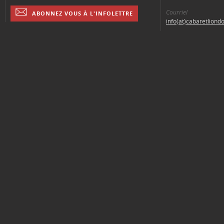
Courriel
ABONNEZ VOUS À L'INFOLETTRE
info(at)cabaretliond