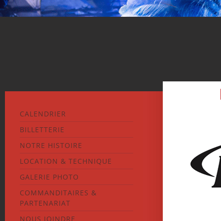
CALENDRIER
BILLETTERIE
NOTRE HISTOIRE
LOCATION & TECHNIQUE
GALERIE PHOTO
COMMANDITAIRES &
PARTENARIAT
NOUS JOINDRE