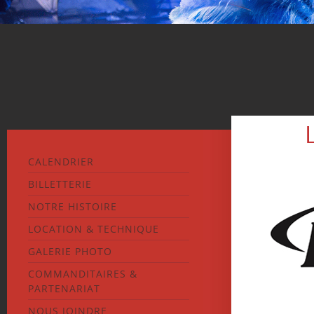
CALENDRIER
BILLETTERIE
NOTRE HISTOIRE
LOCATION & TECHNIQUE
GALERIE PHOTO
COMMANDITAIRES &
PARTENARIAT
NOUS JOINDRE