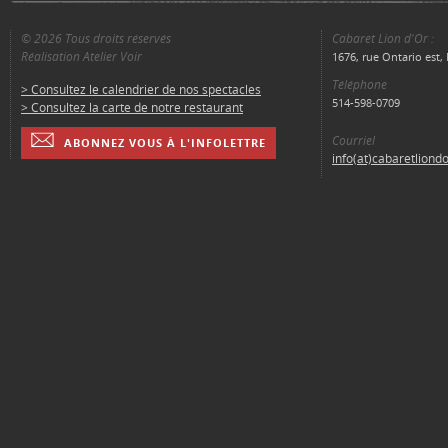
© 2026 Tous droits réservés
Cabaret Lion d'Or :
Réalisation Atelier Voir
1676, rue Ontario est
Téléphone
> Consultez le calendrier de nos spectacles
514-598-0709
> Consultez la carte de notre restaurant
Courriel
ABONNEZ VOUS À L'INFOLETTRE
info(at)cabaretliond