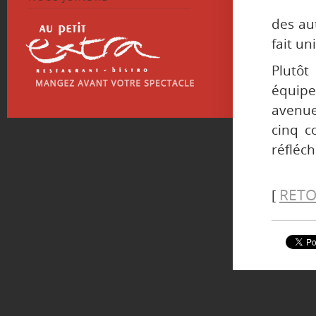
des au
fait un
Plutô
équipe
avenue
cinq c
réfléch
RETO
[