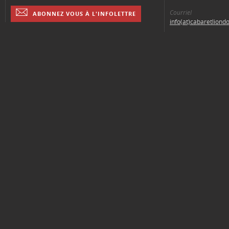
Courriel
ABONNEZ VOUS À L'INFOLETTRE
info(at)cabaretliond