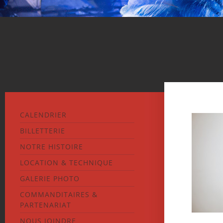
CALENDRIER
BILLETTERIE
NOTRE HISTOIRE
LOCATION & TECHNIQUE
GALERIE PHOTO
COMMANDITAIRES &
PARTENARIAT
NOUS JOINDRE