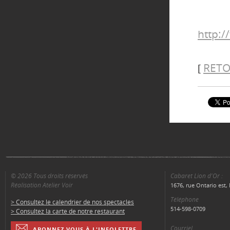
http:
RETO
[
© 2026 Tous droits réservés
Cabaret Lion d'Or :
Réalisation Atelier Voir
1676, rue Ontario est
Téléphone
> Consultez le calendrier de nos spectacles
514-598-0709
> Consultez la carte de notre restaurant
Courriel
ABONNEZ VOUS À L'INFOLETTRE