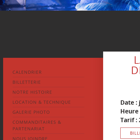
D
CALENDRIER
BILLETTERIE
NOTRE HISTOIRE
Date :
LOCATION & TECHNIQUE
Heure 
GALERIE PHOTO
Tarif :
COMMANDITAIRES &
PARTENARIAT
BILL
NOUS JOINDRE