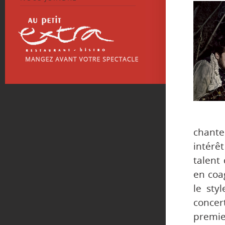
chante
intérêt
talent 
en coag
le sty
concert
premie