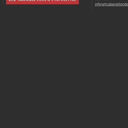
info(at)cabaretliond