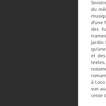
Sinistr
du mêm
musiqu
d’une f
des ha
trames
Jardin
qu‘une
et des
textes
notam
romant
à Loco
son au
cesse d