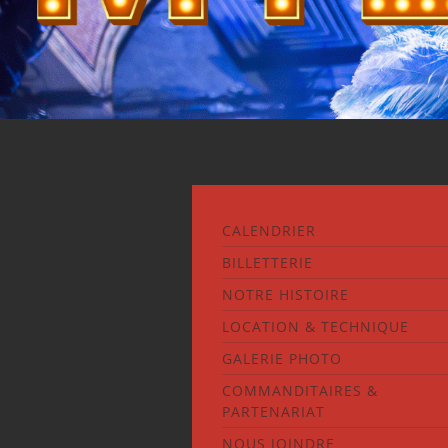
CALENDRIER
BILLETTERIE
NOTRE HISTOIRE
LOCATION & TECHNIQUE
GALERIE PHOTO
COMMANDITAIRES &
PARTENARIAT
NOUS JOINDRE