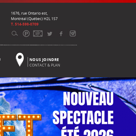
1676, rue Ontario est,
Montréal (Québec) H2L 1S7
T. 514-598-0709
U
NOUS JOINDRE
CONTACT & PLAN