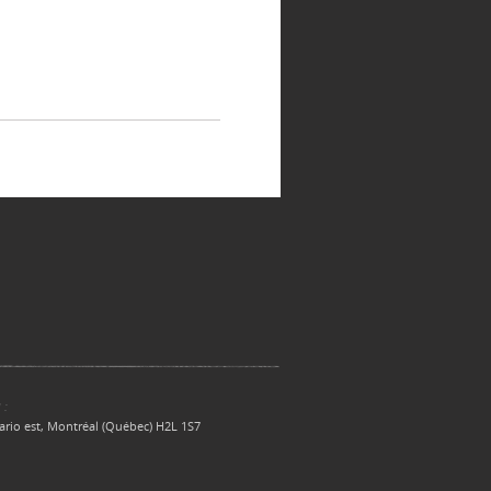
 :
ario est, Montréal (Québec) H2L 1S7