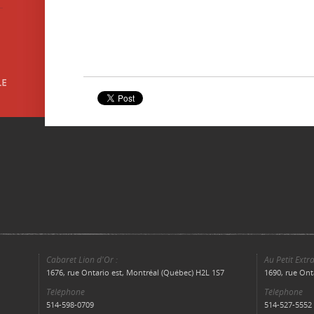
Cabaret Lion d'Or :
Au Petit Extra
1676, rue Ontario est, Montréal (Québec) H2L 1S7
1690, rue Ont
Téléphone
Téléphone
514-598-0709
514-527-5552