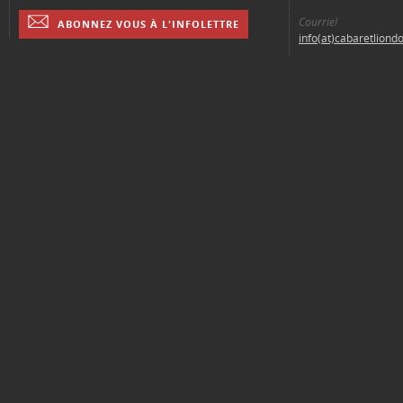
Courriel
ABONNEZ VOUS À L'INFOLETTRE
info(at)cabaretliond