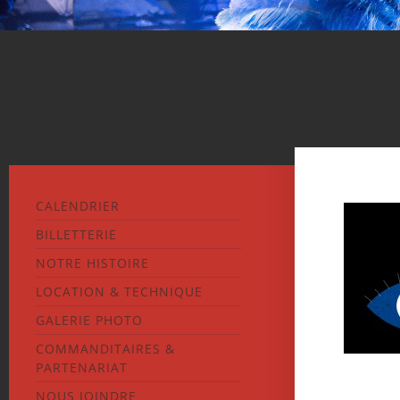
CALENDRIER
BILLETTERIE
NOTRE HISTOIRE
LOCATION & TECHNIQUE
GALERIE PHOTO
COMMANDITAIRES &
PARTENARIAT
NOUS JOINDRE