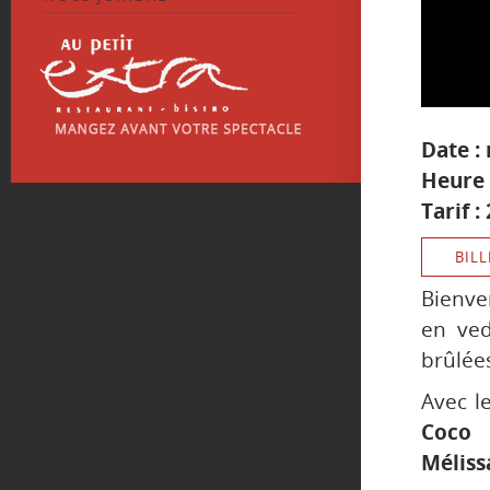
Date :
Heure 
Tarif :
BILL
Bienv
en ved
brûlées
Avec l
Coco 
Méliss