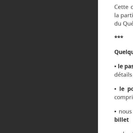
Cette 
la part
du Qué
***
Quelqu
• le p
détails
• le p
compris
•
nous
billet