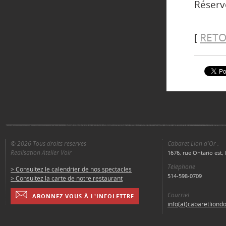
Réserv
RETO
[
© 2026 Tous droits réservés
Cabaret Lion d'Or :
Réalisation Atelier Voir
1676, rue Ontario est
Téléphone
> Consultez le calendrier de nos spectacles
514-598-0709
> Consultez la carte de notre restaurant
Courriel
ABONNEZ VOUS À L'INFOLETTRE
info(at)cabaretliond