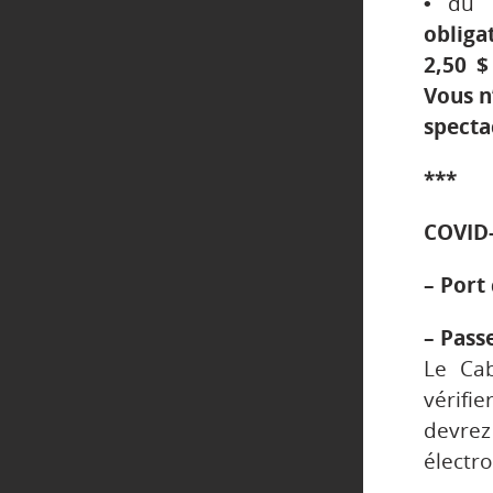
•
du 
obliga
2,50 $
Vous n
specta
***
COVID-
– Port
– Pass
Le Cab
vérifi
devre
électr