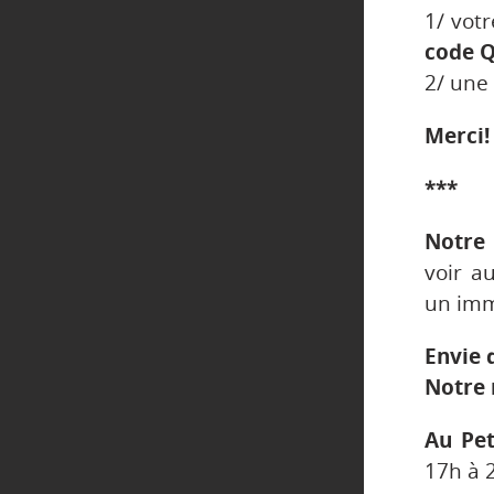
1/ vot
code Q
2/ une 
Merci!
***
Notre 
voir a
un imm
Envie 
Notre 
Au Pet
17h à 