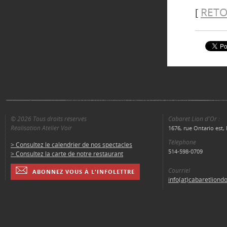
RETO
[
© 2026 Tous droits réservés
Cabaret Lion d'Or :
Réalisation Atelier Voir
1676, rue Ontario est
Téléphone
> Consultez le calendrier de nos spectacles
514-598-0709
> Consultez la carte de notre restaurant
Courriel
ABONNEZ VOUS À L'INFOLETTRE
info(at)cabaretliond