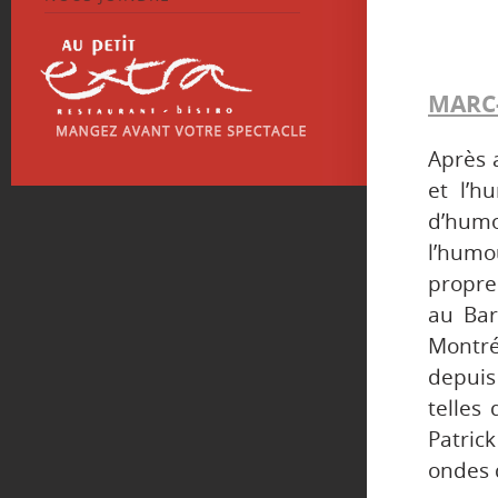
MARC
Après 
et l’h
d’humo
l’humo
propre
au Bar
Montré
depuis
telles
Patric
ondes 