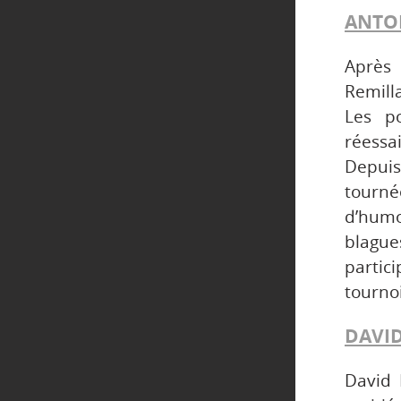
ANTO
Après
Remill
Les po
réessa
Depuis
tourné
d’humo
blague
partic
tournoi
DAVI
David 