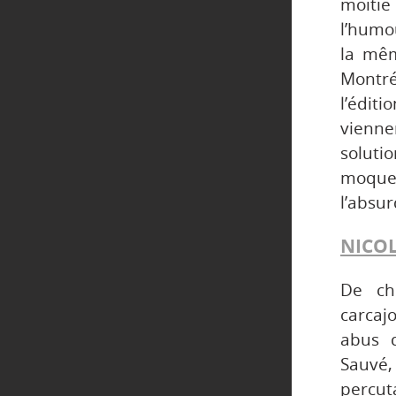
moitié
l’humo
la mêm
Montr
l’éditi
vienne
soluti
moquer
l’absur
NICO
De ch
carcaj
abus d
Sauvé,
percut