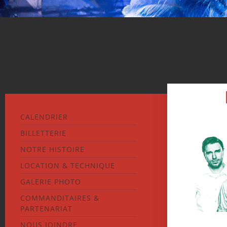
CALENDRIER
BILLETTERIE
NOTRE HISTOIRE
LOCATION & TECHNIQUE
GALERIE PHOTO
COMMANDITAIRES &
PARTENARIAT
NOUS JOINDRE