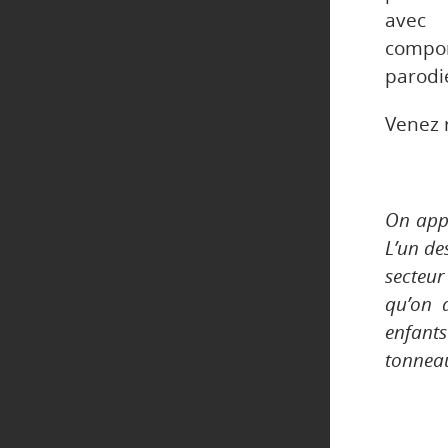
avec 
compor
parodi
Venez 
On appe
L’un de
secteur
qu’on 
enfants
tonneau