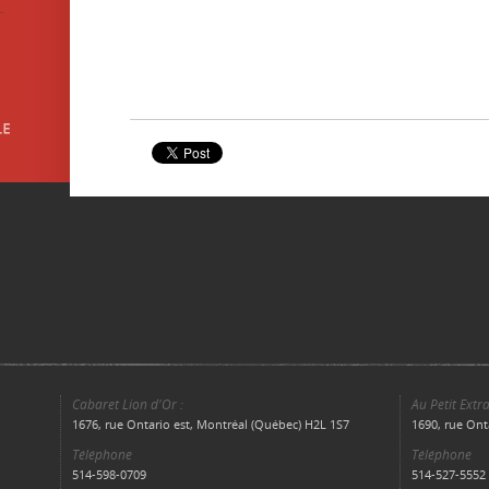
Cabaret Lion d'Or :
Au Petit Extra
1676, rue Ontario est, Montréal (Québec) H2L 1S7
1690, rue Ont
Téléphone
Téléphone
514-598-0709
514-527-5552