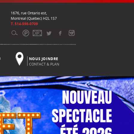
1676, rue Ontario est,
Montréal (Québec) H2L 1S7
T. 514-598-0709
U
NOUS JOINDRE
CONTACT & PLAN