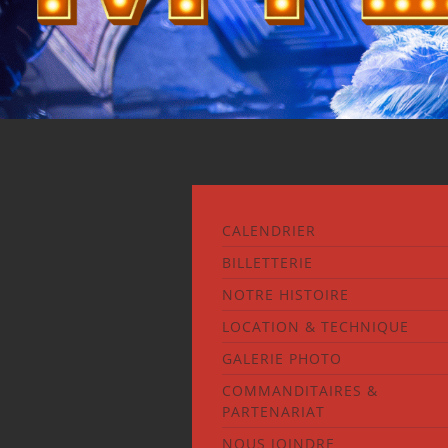
CALENDRIER
BILLETTERIE
NOTRE HISTOIRE
LOCATION & TECHNIQUE
GALERIE PHOTO
COMMANDITAIRES &
PARTENARIAT
NOUS JOINDRE