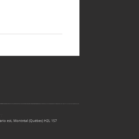
 :
ario est, Montréal (Québec) H2L 1S7