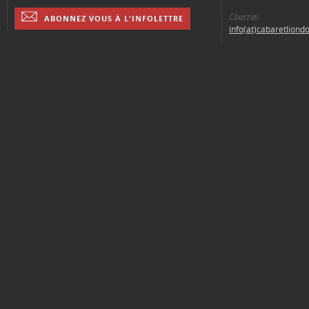
Courriel
ABONNEZ VOUS À L'INFOLETTRE
info(at)cabaretliond