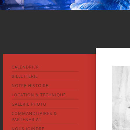
CALENDRIER
BILLETTERIE
NOTRE HISTOIRE
LOCATION & TECHNIQUE
GALERIE PHOTO
COMMANDITAIRES &
PARTENARIAT
NOUS JOINDRE