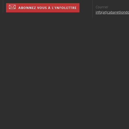
Courriel
ABONNEZ VOUS À L'INFOLETTRE
info(at)cabaretliond