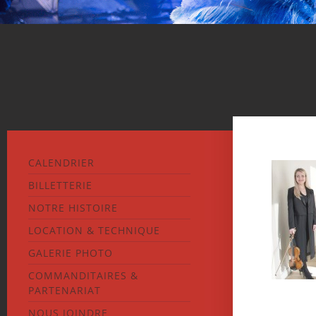
CALENDRIER
BILLETTERIE
NOTRE HISTOIRE
LOCATION & TECHNIQUE
GALERIE PHOTO
COMMANDITAIRES &
PARTENARIAT
NOUS JOINDRE