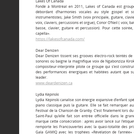
Lakes Of Canada
Fondé à Montréal en 2011, Lakes of Canada est groupe
débordant d’harmonies vocales au style gospel et s
instrumentistes; Jake Smith (voix principale, guitare, cla
voix, claviers, percussions et orgue), Conor O’Neil ( voix, bat
basse, clavier, guitare et percussion). Pour cette soirée,
capella».
https://lakesofcanada.com/
Dear Denizen
Dear Denizen tissent ses grooves électro-rock teintés d
sonores où baigne la magnifique voix de Ngabonziza Kiroko
compositeur-interprète pilote ce groupe qui s’est construi
des performances énergiques et habitées autant que s
leader.
www.deardenizen.ca
Lydia Képinski
Lydia Képinski canalise son énergie expansive d’enfant sp
piano classique puis la guitare. Elle se fait remarquer au
Festival de la Chanson de Granby. C’est finalement lors du
Saint-Paul qu’elle fait son entrée officielle dans le gr
marque cette consécration : après avoir lancé sur l’étiquet
remporte les Francouvertes avec la quasi-totalité des pri
Gala GAMIQ avec les trophées «Révélation de l’année» e