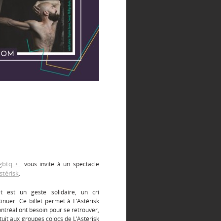
lgbtq +
vous invite à un spectacle
stérisk
.
et est un geste solidaire, un cri
nuer. Ce billet permet à L’Astérisk
ntréal ont besoin pour se retrouver,
ratuit aux groupes colocs de L’Astérisk