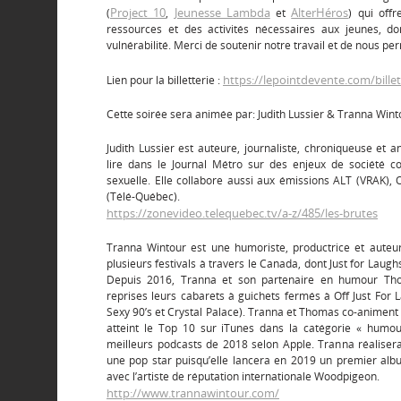
Project 10
Jeunesse Lambda
AlterHéros
(
,
et
) qui off
ressources et des activités nécessaires aux jeunes, don
vulnérabilité. Merci de soutenir notre travail et de nous pe
https://lepointdevente.com/billet
Lien pour la billetterie :
Cette soirée sera animée par: Judith Lussier & Tranna Wint
Judith Lussier est auteure, journaliste, chroniqueuse et 
lire dans le Journal Métro sur des enjeux de société c
sexuelle. Elle collabore aussi aux émissions ALT (VRAK), 
(Télé-Québec).
https://zonevideo.telequebec.tv/a-z/485/les-brutes
Tranna Wintour est une humoriste, productrice et auteu
plusieurs festivals à travers le Canada, dont Just for Laugh
Depuis 2016, Tranna et son partenaire en humour Tho
reprises leurs cabarets à guichets fermés à Off Just For 
Sexy 90’s et Crystal Palace). Tranna et Thomas co-animent 
atteint le Top 10 sur iTunes dans la catégorie « humou
meilleurs podcasts de 2018 selon Apple. Tranna réaliser
une pop star puisqu’elle lancera en 2019 un premier albu
avec l’artiste de réputation internationale Woodpigeon.
http://www.trannawintour.com/