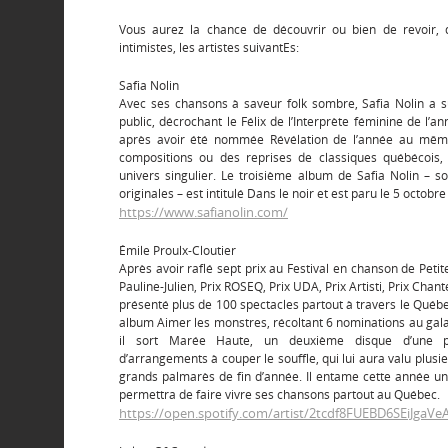
Vous aurez la chance de découvrir ou bien de revoir, 
intimistes, les artistes suivantEs:
Safia Nolin
Avec ses chansons à saveur folk sombre, Safia Nolin a s
public, décrochant le Félix de l’Interprète féminine de l’
après avoir été nommée Révélation de l’année au même
compositions ou des reprises de classiques québécois, 
univers singulier. Le troisième album de Safia Nolin –
originales – est intitulé Dans le noir et est paru le 5 octob
https://www.safianolin.com/
Émile Proulx-Cloutier
Après avoir raflé sept prix au Festival en chanson de Petite
Pauline-Julien, Prix ROSEQ, Prix UDA, Prix Artisti, Prix Chan
présenté plus de 100 spectacles partout à travers le Québ
album Aimer les monstres, récoltant 6 nominations au gala
il sort Marée Haute, un deuxième disque d’une p
d’arrangements à couper le souffle, qui lui aura valu plusi
grands palmarès de fin d’année. Il entame cette année une
permettra de faire vivre ses chansons partout au Québec.
https://open.spotify.com/artist/2tcdf8FUEBD6SEiJgaVe