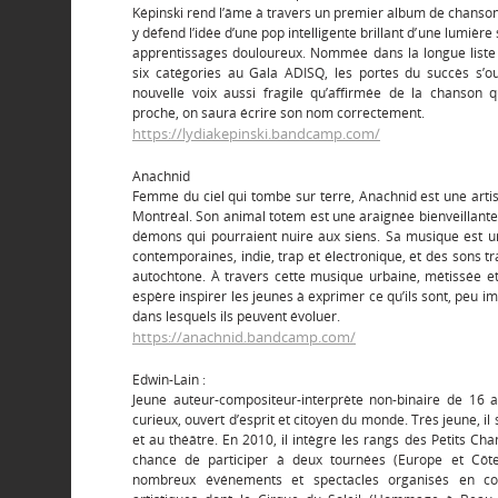
Képinski rend l’âme à travers un premier album de chanson
y défend l’idée d’une pop intelligente brillant d’une lumi
apprentissages douloureux. Nommée dans la longue liste 
six catégories au Gala ADISQ, les portes du succès s’o
nouvelle voix aussi fragile qu’affirmée de la chanson q
proche, on saura écrire son nom correctement.
https://lydiakepinski.bandcamp.com/
Anachnid
Femme du ciel qui tombe sur terre, Anachnid est une artist
Montréal. Son animal totem est une araignée bienveillante q
démons qui pourraient nuire aux siens. Sa musique est un
contemporaines, indie, trap et électronique, et des sons t
autochtone. À travers cette musique urbaine, métissée 
espère inspirer les jeunes à exprimer ce qu’ils sont, peu im
dans lesquels ils peuvent évoluer.
https://anachnid.bandcamp.com/
Edwin-Lain :
Jeune auteur-compositeur-interprète non-binaire de 16 
curieux, ouvert d’esprit et citoyen du monde. Très jeune, il 
et au théâtre. En 2010, il intègre les rangs des Petits Chan
chance de participer à deux tournées (Europe et Côte
nombreux événements et spectacles organisés en coll