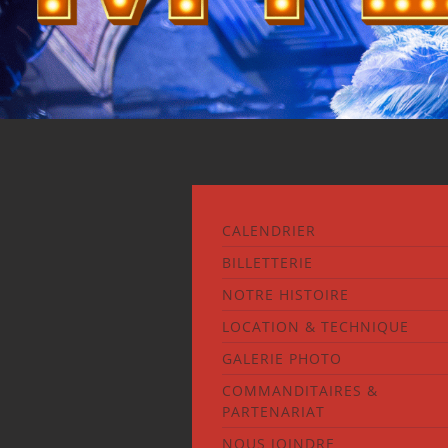
CALENDRIER
BILLETTERIE
NOTRE HISTOIRE
LOCATION & TECHNIQUE
GALERIE PHOTO
COMMANDITAIRES &
PARTENARIAT
NOUS JOINDRE