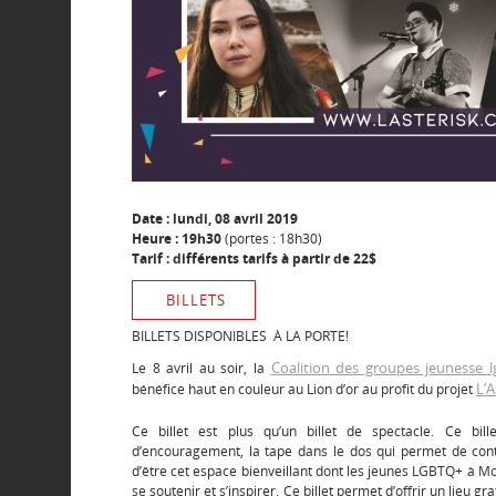
Date : lundi, 08 avril 2019
Heure : 19h30
(portes : 18h30)
Tarif : différents tarifs à partir de 22$
BILLETS
BILLETS DISPONIBLES À LA PORTE!
Coalition des groupes jeunesse 
Le 8 avril au soir, la
L’A
bénéfice haut en couleur au Lion d’or au profit du projet
Ce billet est plus qu’un billet de spectacle. Ce bill
d’encouragement, la tape dans le dos qui permet de conti
d’être cet espace bienveillant dont les jeunes LGBTQ+ à Mo
se soutenir et s’inspirer. Ce billet permet d’offrir un lieu g