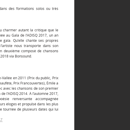
dans des formations solos ou très
u charmer autant la critique que le
année au Gala de l’ADISQ 2017, un an
 gala. Qu’elle chante ses propres
l’artiste nous transporte dans son
 son deuxième composé de chansons
re 2018 via Bonsound.
-Vallée en 2011 (Prix du public, Prix
teaufête, Prix Francouvertes), Émile a
ec avec les chansons de son premier
 de l’ADISQ 2014. À l’automne 2017,
oésie renversante accompagnée
eurs éloges et propulsé dans les plus
 tournée de plusieurs dates qui lui
AT