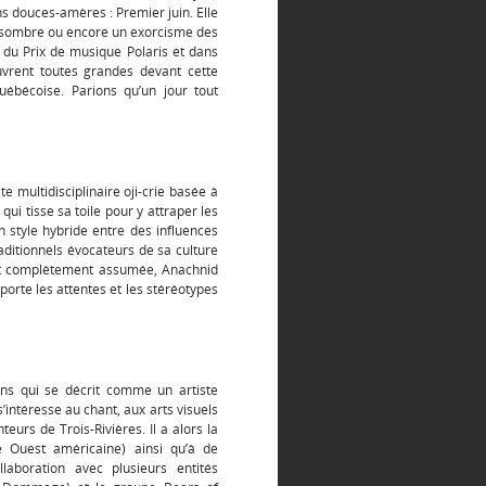
s douces-amères : Premier juin. Elle
ère sombre ou encore un exorcisme des
du Prix de musique Polaris et dans
uvrent toutes grandes devant cette
uébécoise. Parions qu’un jour tout
e multidisciplinaire oji-crie basée à
ui tisse sa toile pour y attraper les
 style hybride entre des influences
raditionnels évocateurs de sa culture
et complètement assumée, Anachnid
porte les attentes et les stéréotypes
ans qui se décrit comme un artiste
s’intéresse au chant, aux arts visuels
teurs de Trois-Rivières. Il a alors la
 Ouest américaine) ainsi qu’à de
aboration avec plusieurs entités