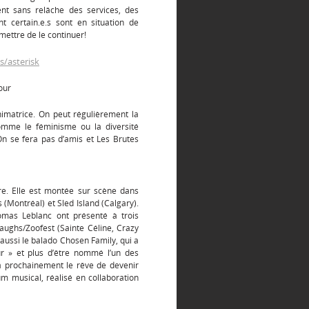
rent sans relâche des services, des
t certain.e.s sont en situation de
rmettre de le continuer!
s/asterisk
our
animatrice. On peut régulièrement la
omme le féminisme ou la diversité
On se fera pas d’amis et Les Brutes
re. Elle est montée sur scène dans
s (Montréal) et Sled Island (Calgary).
mas Leblanc ont présenté à trois
Laughs/Zoofest (Sainte Céline, Crazy
aussi le balado Chosen Family, qui a
r » et plus d’être nommé l’un des
a prochainement le rêve de devenir
m musical, réalisé en collaboration