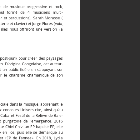
 de musique progressive et rock,
oul formé de 4 musiciens multi-
vier et percussions), Sarah Morasse (
terie et clavier) et Jorge Flores (voix,
 illes nous offriront une version «a
e post-punk pour créer des paysages
. D’origine Congolaise, cet auteur-
t un public fidèle en s’appuyant sur
ur le charisme chamanique de son
éciale dans la musique, apprenant le
x concours Univers-cité, ainsi qu’au
 Cabaret Festif de la Relève de Baie-
and purgatoire de l’émergence. 2016
te Chivi Chivi un EP baptisé EP, elle
x en lice, puis elle se démarque au
t «EP de l’année». En 2018, Lydia