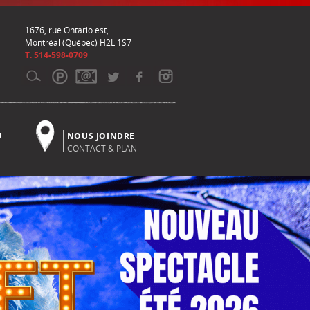
1676, rue Ontario est,
Montréal (Québec) H2L 1S7
T. 514-598-0709
U
NOUS JOINDRE
CONTACT & PLAN