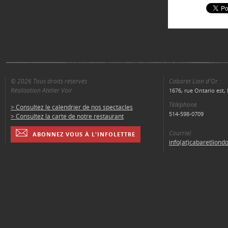
© 2026 Tous droits réservés
Cabaret Lion d'Or :
Réalisation Atelier Voir
1676, rue Ontario est
Téléphone
> Consultez le calendrier de nos spectacles
514-598-0709
> Consultez la carte de notre restaurant
Courriel
ABONNEZ VOUS À L'INFOLETTRE
info(at)cabaretliond