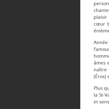
person
chante
plaisi
cœur b
énièm
Année 
l’amou
homme»
âmes e
naître
(Éros) 
Plus q
la St-V
et sens