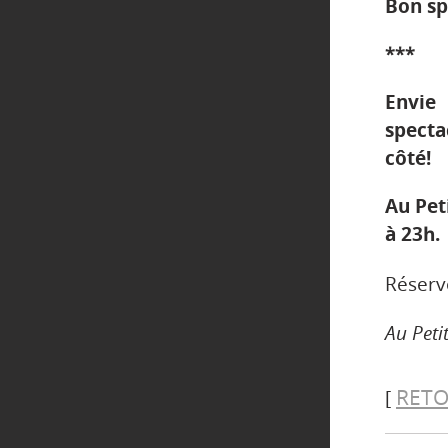
Bon sp
***
Envie
specta
côté!
Au Pet
à 23h.
Réserv
Au Peti
RETO
[