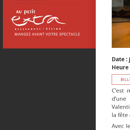
Date : 
Heure 
BILL
C’est 
d’une 
Valent
la fêt
Avec l