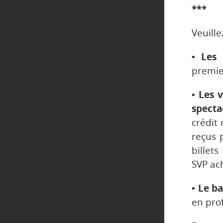
***
Veuille
• Les 
premier
• Les 
specta
crédit
reçus 
billet
SVP ach
• Le b
en prof