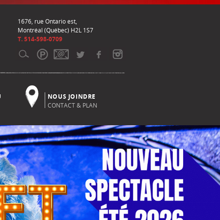
1676, rue Ontario est,
Montréal (Québec) H2L 1S7
T. 514-598-0709
U
NOUS JOINDRE
CONTACT & PLAN