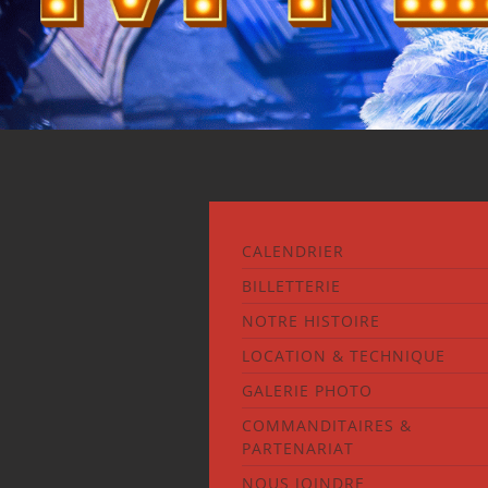
CALENDRIER
BILLETTERIE
NOTRE HISTOIRE
LOCATION & TECHNIQUE
GALERIE PHOTO
COMMANDITAIRES &
PARTENARIAT
NOUS JOINDRE