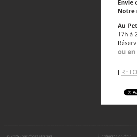
Envie 
Notre 
Au Pet
17h à 
Réserv
ou en 
RETO
[
© 2026 Tous droits réservés
Cabaret Lion d'Or :