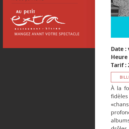
Date :
Heure 
Tarif :
BILL
À la fo
fidèl
«chan
profon
albums
drôle