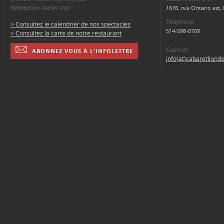
Réalisation Atelier Voir
1676, rue Ontario est
Téléphone
> Consultez le calendrier de nos spectacles
514-598-0709
> Consultez la carte de notre restaurant
Courriel
ABONNEZ VOUS À L'INFOLETTRE
info(at)cabaretliond