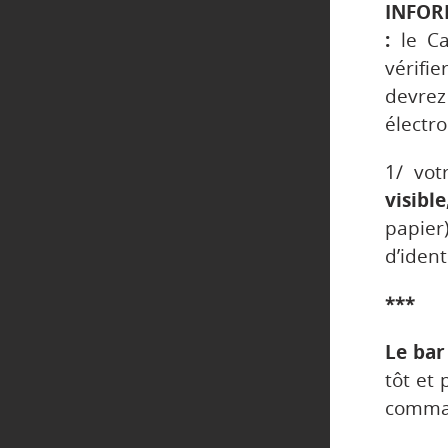
INFOR
:
le C
vérifi
devre
électr
1/ vot
visible
papier
d’ident
***
Le bar
tôt et 
comman