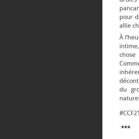
panca
pour d
allie c
À l’he
intime
chose 
Commen
inhér
décont
du gro
naturel
#CCF2
***