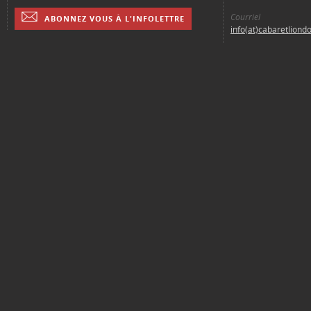
Courriel
ABONNEZ VOUS À L'INFOLETTRE
info(at)cabaretliond