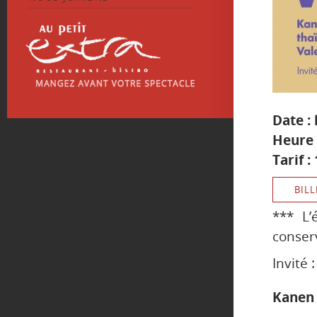
Date :
Heure 
Tarif 
BILL
*** L
conserv
Invité 
Kanen