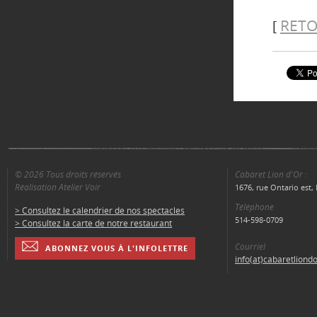
RETO
[
© 2026 Tous droits réservés
Cabaret Lion d'Or :
Réalisation Atelier Voir
1676, rue Ontario est
Téléphone
> Consultez le calendrier de nos spectacles
514-598-0709
> Consultez la carte de notre restaurant
Courriel
ABONNEZ VOUS À L'INFOLETTRE
info(at)cabaretliond