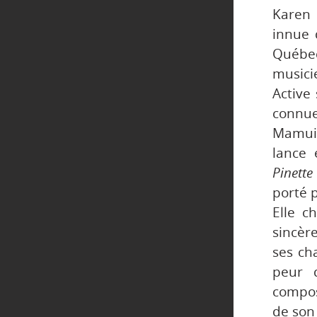
Karen 
innue 
Québec
musici
Active
connu
Mamuit
lance 
Pinette
porté 
Elle c
sincère
ses ch
peur d
compos
de son 