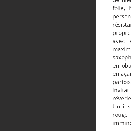
dernie
folie,
perso
résist
propre
avec 
maxim
saxoph
enroba
enlaça
parfoi
invita
rêveri
Un ins
rouge 
immine