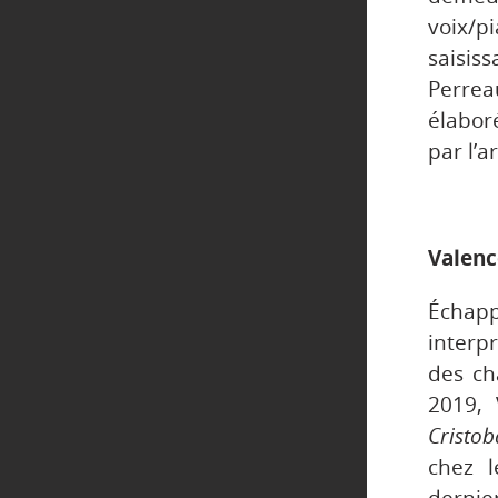
voix/
saisis
Perrea
élabor
par l’a
Valenc
Échapp
interp
des ch
2019, 
Cristob
chez l