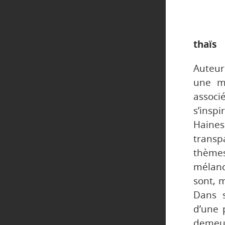
thaïs
Auteur
une mu
associ
s’insp
Haine
transp
thèmes
mélanc
sont, m
Dans s
d’une 
demeu