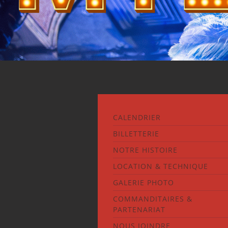
CALENDRIER
BILLETTERIE
NOTRE HISTOIRE
LOCATION & TECHNIQUE
GALERIE PHOTO
COMMANDITAIRES &
PARTENARIAT
NOUS JOINDRE