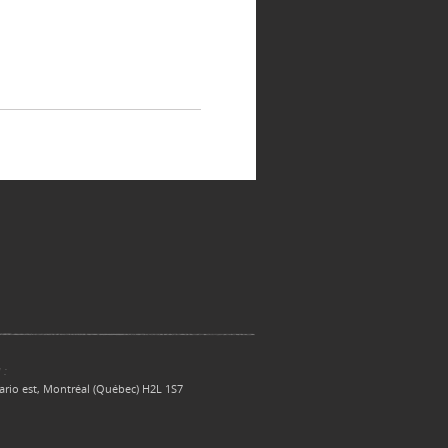
 :
ario est, Montréal (Québec) H2L 1S7