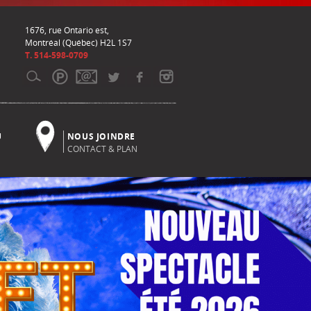
1676, rue Ontario est,
Montréal (Québec) H2L 1S7
T. 514-598-0709
U
NOUS JOINDRE
CONTACT & PLAN