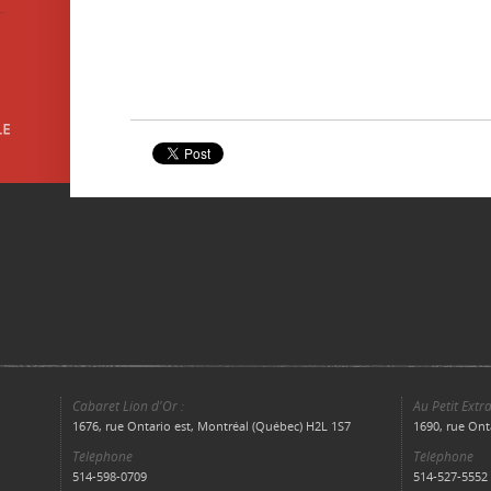
Cabaret Lion d'Or :
Au Petit Extra
1676, rue Ontario est, Montréal (Québec) H2L 1S7
1690, rue Ont
Téléphone
Téléphone
514-598-0709
514-527-5552