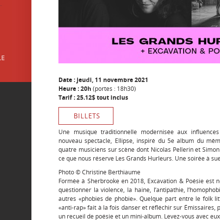
Date : jeudi, 11 novembre 2021
Heure : 20h
(portes : 18h30)
Tarif : 25.12$ tout inclus
BILLETS
Une musique traditionnelle modernisée aux influences 
nouveau spectacle, Ellipse, inspiré du 5e album du mê
quatre musiciens sur scène dont Nicolas Pellerin et Simon 
ce que nous réserve Les Grands Hurleurs. Une soirée à su
Photo © Christine Berthiaume
Formée à Sherbrooke en 2018, Excavation & Poésie est n
questionner la violence, la haine, l’antipathie, l’homopho
autres «phobies de phobie». Quelque part entre le folk lit
«anti-rap» fait à la fois danser et réfléchir sur Émissaires, 
un recueil de poésie et un mini-album. Levez-vous avec eu