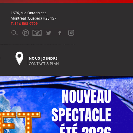
1676, rue Ontario est,
Montréal (Québec) H2L 1S7
T. 514-598-0709
U
NOUS JOINDRE
CONTACT & PLAN