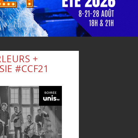
LEURS +
SIE #CCF21