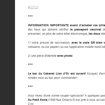
#CCF21
***
INFORMATION IMPORTANTE avant d’acheter vos bille
des lieux qui doivent vérifier
le passeport vaccinal
de
présenter, en plus de votre billet électronique,
les deux
élé
1/ votre preuve de vaccination,
avec le code QR bien vi
cellulaire, ou sur papier) ou via l’application mobile VaxiCod
2/ une pièce d’identité
avec photo
***
Le bar du Cabaret Lion d’Or est ouvert!
Essayez d’arri
rendez-vous au bar pour commander!
***
Vous rêvez d’une soirée souper-spectacle? À quelques pas 
Au Petit Extra
(1690 Rue Ontario E) est prêt à vous accuei
21h!