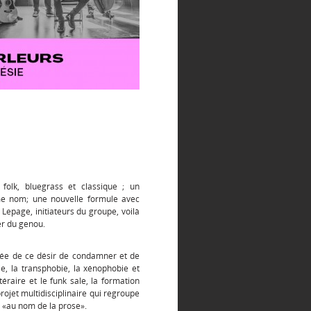
folk, bluegrass et classique ; un
me nom; une nouvelle formule avec
Lepage, initiateurs du groupe, voilà
er du genou.
ée de ce désir de condamner et de
bie, la transphobie, la xénophobie et
téraire et le funk sale, la formation
projet multidisciplinaire qui regroupe
x «au nom de la prose».