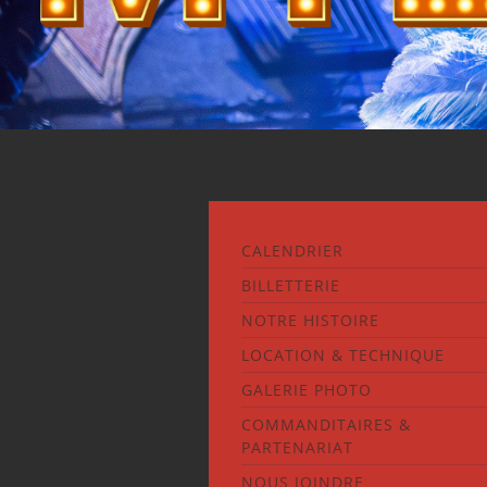
CALENDRIER
BILLETTERIE
NOTRE HISTOIRE
LOCATION & TECHNIQUE
GALERIE PHOTO
COMMANDITAIRES &
PARTENARIAT
NOUS JOINDRE