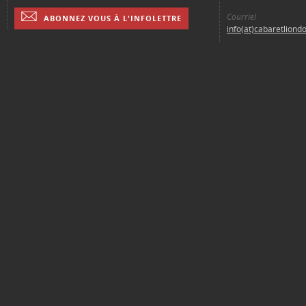
Courriel
ABONNEZ VOUS À L'INFOLETTRE
info(at)cabaretliond