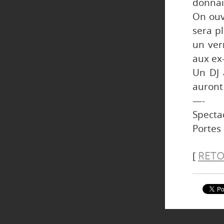
donnai
On ouv
sera p
un verr
aux ex-
Un DJ 
auront 
—-
Spectac
Portes 
RETO
[