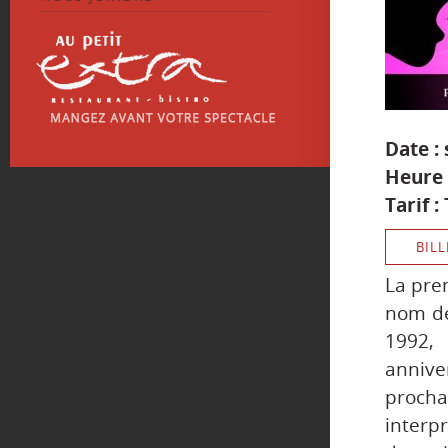
Date :
Heure 
Tarif :
BILL
La prem
nom de
1992,
anniv
procha
interp