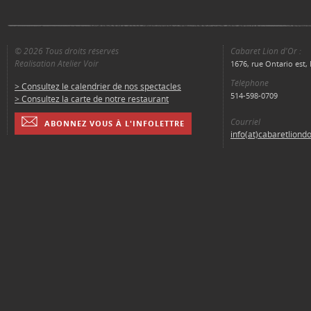
© 2026 Tous droits réservés
Cabaret Lion d'Or :
Réalisation Atelier Voir
1676, rue Ontario est
Téléphone
> Consultez le calendrier de nos spectacles
514-598-0709
> Consultez la carte de notre restaurant
Courriel
ABONNEZ VOUS À L'INFOLETTRE
info(at)cabaretliond