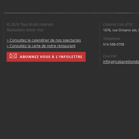
© 2026 Tous droits réservés
Cabaret Lion d'Or :
Réalisation Atelier Voir
1676, rue Ontario est
Téléphone
> Consultez le calendrier de nos spectacles
514-598-0709
> Consultez la carte de notre restaurant
Courriel
ABONNEZ VOUS À L'INFOLETTRE
info(at)cabaretliond