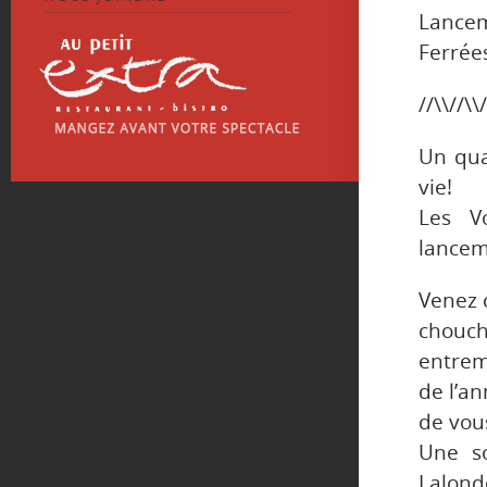
Lancem
Ferrée
//\\//\\/
Un qua
vie!
Les V
lanceme
Venez c
chouch
entrem
de l’a
de vous
Une s
Lalond