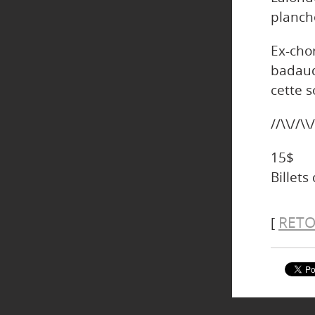
planch
Ex-cho
badaud
cette s
//\\//\\/
15$
Billets
RETO
[