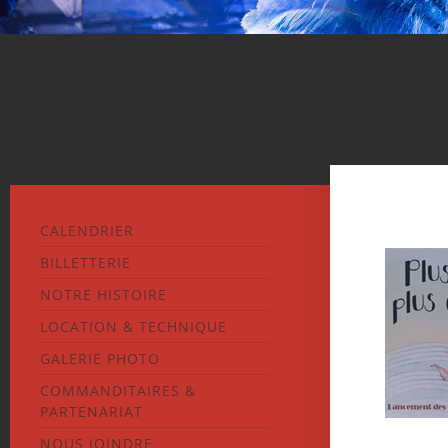
CALENDRIER
BILLETTERIE
NOTRE HISTOIRE
LOCATION & TECHNIQUE
GALERIE PHOTO
COMMANDITAIRES &
PARTENARIAT
NOUS JOINDRE