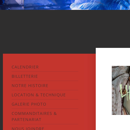
CALENDRIER
BILLETTERIE
NOTRE HISTOIRE
LOCATION & TECHNIQUE
GALERIE PHOTO
COMMANDITAIRES &
PARTENARIAT
NOUS JOINDRE