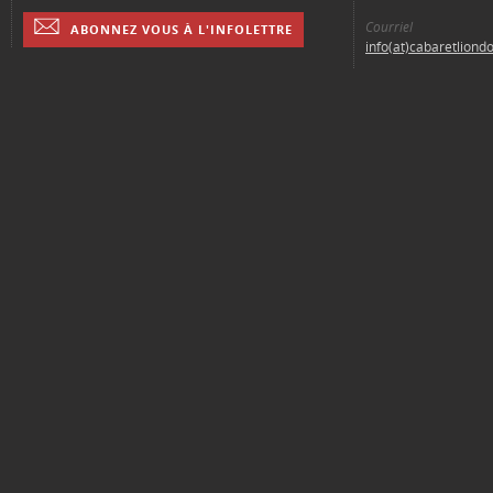
Courriel
ABONNEZ VOUS À L'INFOLETTRE
info(at)cabaretliond