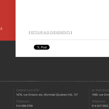
RETOUR AUX EVENEMENTS
[
]
Cabaret Lion d'Or :
Au Petit Extra
1676, rue Ontario est, Montréal (Québec) H2L 1S7
1690, rue Ont
Téléphone
Téléphone
514-598-0709
514-527-5552