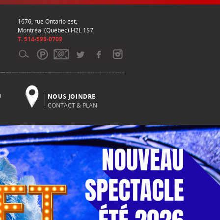
1676, rue Ontario est,
Montréal (Québec) H2L 1S7
T. 514-598-0709
U
NOUS JOINDRE
CONTACT & PLAN