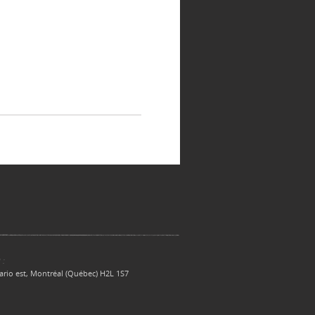
 :
ario est, Montréal (Québec) H2L 1S7