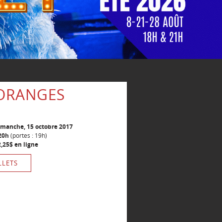
 ORANGES
imanche, 15 octobre 2017
20h
(portes : 19h)
12,25$ en ligne
LLETS