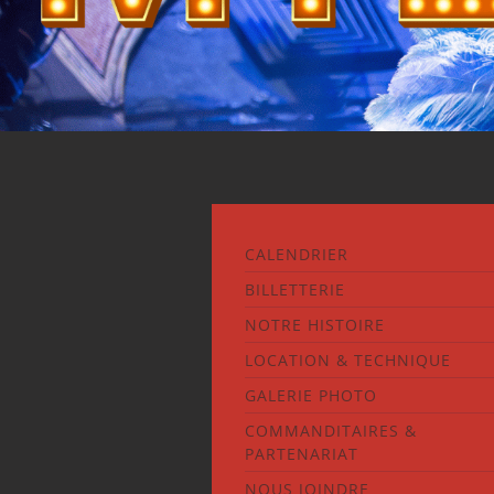
CALENDRIER
BILLETTERIE
NOTRE HISTOIRE
LOCATION & TECHNIQUE
GALERIE PHOTO
COMMANDITAIRES &
PARTENARIAT
NOUS JOINDRE