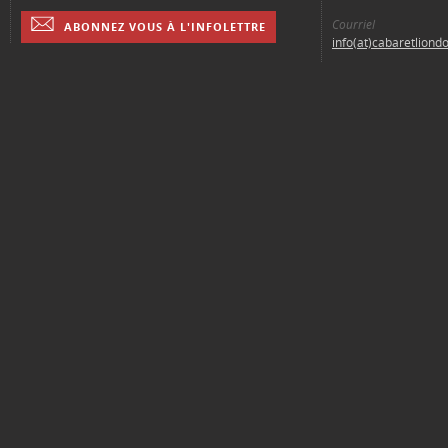
Courriel
ABONNEZ VOUS À L'INFOLETTRE
info(at)cabaretliond