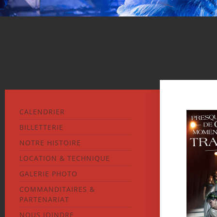
CALENDRIER
BILLETTERIE
NOTRE HISTOIRE
LOCATION & TECHNIQUE
GALERIE PHOTO
COMMANDITAIRES &
PARTENARIAT
NOUS JOINDRE