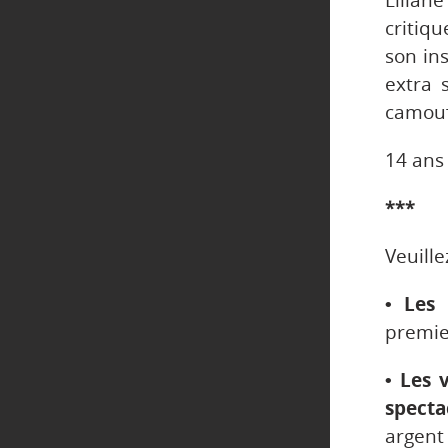
Liliane
critiqu
son ins
extra 
camouf
14 ans 
***
Veuille
• Les 
premier
• Les 
specta
argent