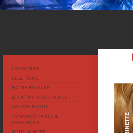
CALENDRIER
BILLETTERIE
NOTRE HISTOIRE
LOCATION & TECHNIQUE
GALERIE PHOTO
COMMANDITAIRES &
PARTENARIAT
NOUS JOINDRE