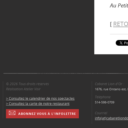
Au Peti
RETO
[
© 2026 Tous droits réservés
Cabaret Lion d'Or :
Réalisation Atelier Voir
1676, rue Ontario est
Téléphone
> Consultez le calendrier de nos spectacles
514-598-0709
> Consultez la carte de notre restaurant
Courriel
ABONNEZ VOUS À L'INFOLETTRE
info(at)cabaretliond