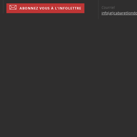
Courriel
ABONNEZ VOUS À L'INFOLETTRE
info(at)cabaretliond