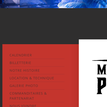
CALENDRIER
BILLETTERIE
NOTRE HISTOIRE
LOCATION & TECHNIQUE
GALERIE PHOTO
COMMANDITAIRES &
PARTENARIAT
NOUS JOINDRE