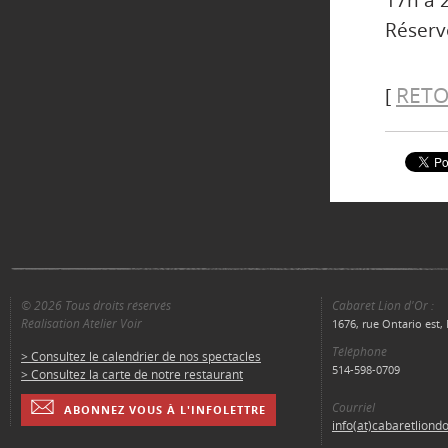
17h à 
Réserv
RETO
[
© 2026 Tous droits réservés
Cabaret Lion d'Or :
Réalisation Atelier Voir
1676, rue Ontario est
Téléphone
> Consultez le calendrier de nos spectacles
514-598-0709
> Consultez la carte de notre restaurant
Courriel
ABONNEZ VOUS À L'INFOLETTRE
info(at)cabaretliond