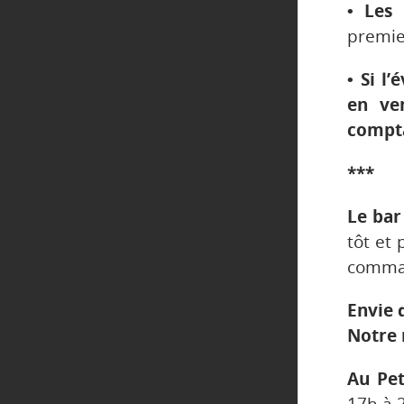
• Les 
premier
•
Si l’
en ve
compt
***
Le bar
tôt et 
comman
Envie 
Notre 
Au Pet