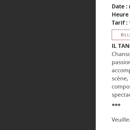
Date :
Heure 
Tarif :
BILL
IL TAN
Chans
passio
accomp
scène
compo
spectac
***
Veuille