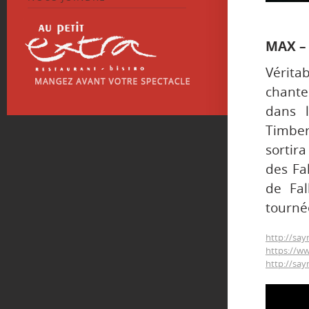
MAX – 
Vérita
chante
dans l
Timbe
sortir
des Fal
de Fal
tourné
http://sa
https://w
http://sa