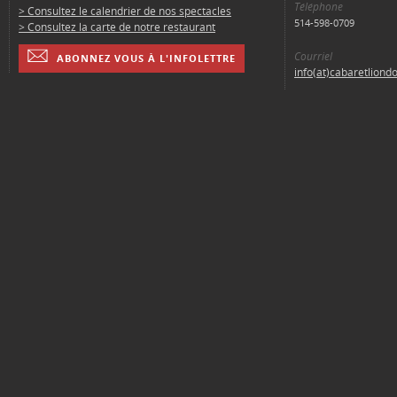
Téléphone
> Consultez le calendrier de nos spectacles
514-598-0709
> Consultez la carte de notre restaurant
Courriel
ABONNEZ VOUS À L'INFOLETTRE
info(at)cabaretliond