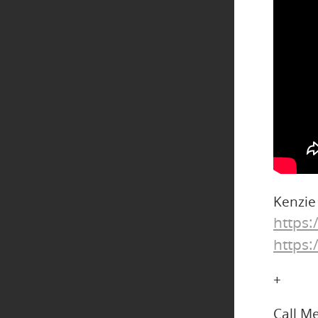
Kenzi
https
https
+
Call M