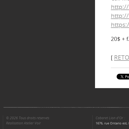
http:
http:
https:
20$ + f
RETO
[
© 2026 Tous droits réservés
Cabaret Lion d'Or :
Réalisation Atelier Voir
1676, rue Ontario est