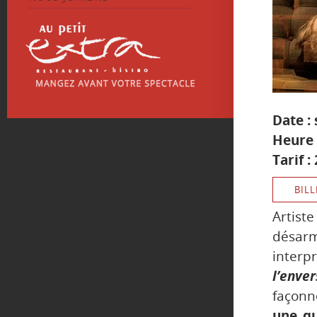
Date :
Heure 
Tarif :
BILL
Artist
désa
interp
l’enver
façonn
une qu