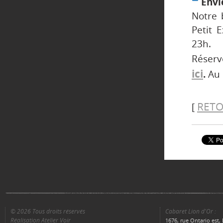
Envie
Notre 
Petit 
23h.
Réser
ici
.
Au 
RETO
[
© 2026 Tous droits réservés
Cabaret Lion d'Or :
Réalisation Atelier Voir
1676, rue Ontario est