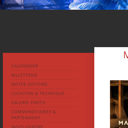
CALENDRIER
BILLETTERIE
NOTRE HISTOIRE
LOCATION & TECHNIQUE
GALERIE PHOTO
COMMANDITAIRES &
PARTENARIAT
NOUS JOINDRE