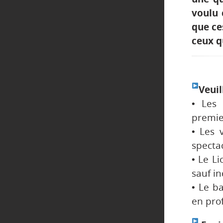
voulu 
que ce
ceux q
Veuil
• Les 
premier
• Les 
spectac
• Le Li
sauf in
• Le b
en prof