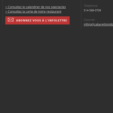
Téléphone
> Consultez le calendrier de nos spectacles
514-598-0709
> Consultez la carte de notre restaurant
Courriel
ABONNEZ VOUS À L'INFOLETTRE
info(at)cabaretliond