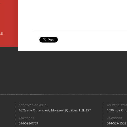
Cabaret Lion d'Or :
Au Petit Extra
1676, rue Ontario est, Montréal (Québec) H2L 1S7
1690, rue Ont
Téléphone
Téléphone
514-598-0709
514-527-5552