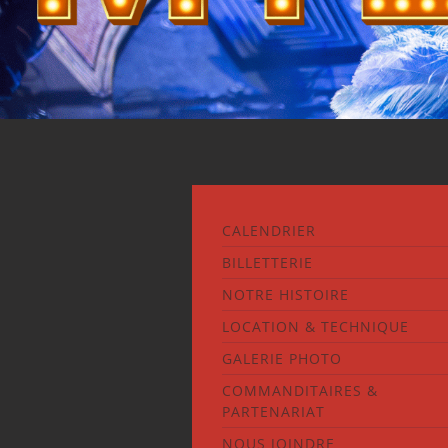
CALENDRIER
BILLETTERIE
NOTRE HISTOIRE
LOCATION & TECHNIQUE
GALERIE PHOTO
COMMANDITAIRES &
PARTENARIAT
NOUS JOINDRE