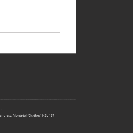
 :
ario est, Montréal (Québec) H2L 1S7