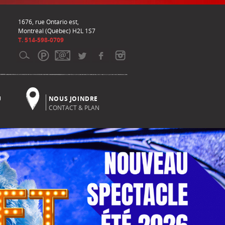
1676, rue Ontario est,
Montréal (Québec) H2L 1S7
T. 514-598-0709
U
NOUS JOINDRE
CONTACT & PLAN