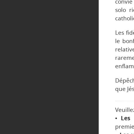
convie 
solo r
cathol
Les fi
le bon
relat
rareme
enflam
Dépêche
que Jés
Veuille
• Les 
premier