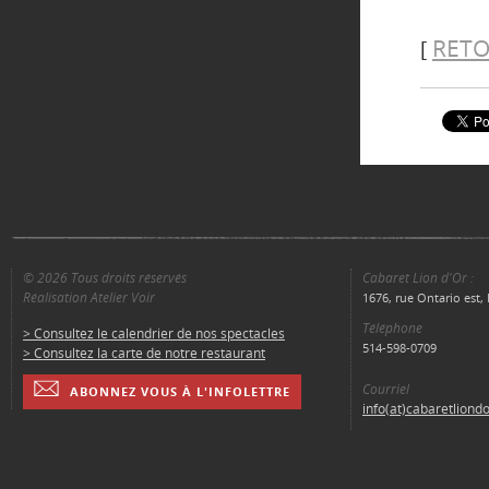
RETO
[
© 2026 Tous droits réservés
Cabaret Lion d'Or :
Réalisation Atelier Voir
1676, rue Ontario est
Téléphone
> Consultez le calendrier de nos spectacles
514-598-0709
> Consultez la carte de notre restaurant
Courriel
ABONNEZ VOUS À L'INFOLETTRE
info(at)cabaretliond