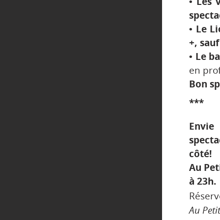
• Les 
specta
• Le L
+, sau
• Le b
en prof
Bon sp
***
Envie
specta
côté!
Au Pet
à 23h.
Réserv
Au Peti