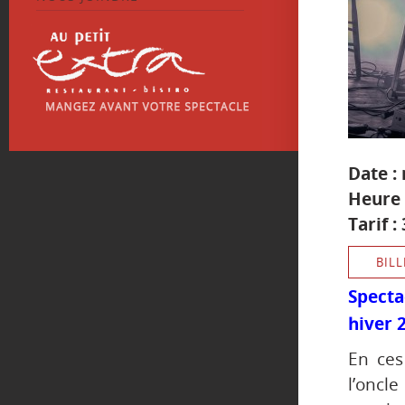
Date :
Heure 
Tarif :
BILL
Spect
hiver 
En ces
l’oncl