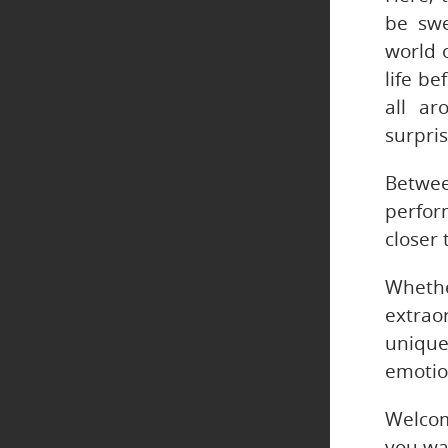
be swe
world 
life b
all ar
surpri
Betwee
perfor
closer 
Wheth
extrao
unique
emotio
Welco
you wal