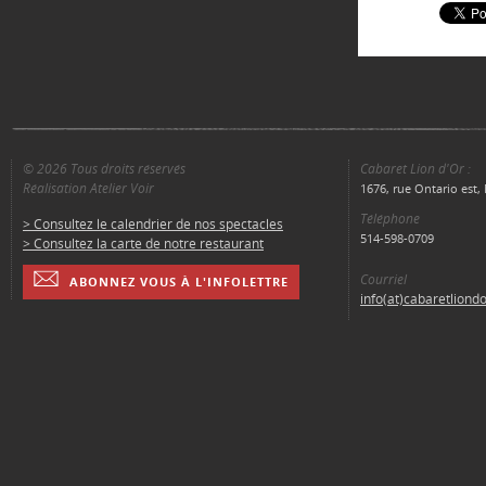
© 2026 Tous droits réservés
Cabaret Lion d'Or :
Réalisation Atelier Voir
1676, rue Ontario est
Téléphone
> Consultez le calendrier de nos spectacles
514-598-0709
> Consultez la carte de notre restaurant
Courriel
ABONNEZ VOUS À L'INFOLETTRE
info(at)cabaretliond