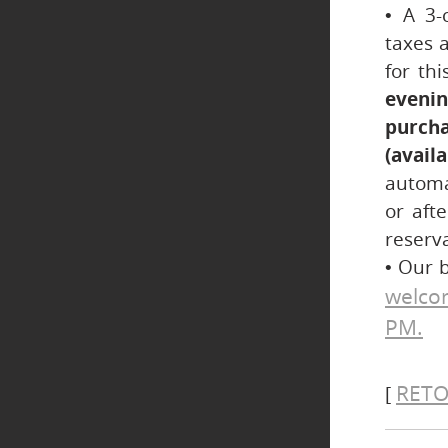
• A 3-
taxes a
for th
evenin
purch
(avail
automa
or aft
reserva
• Our b
welcom
PM.
RETO
[