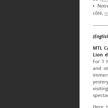
• Notr
v
côté,
———
(Englis
MTL Ca
Lion d
For 1 
and ot
immers
yester
visiti
specta
Here, 