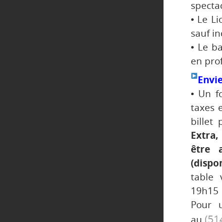
spectac
• Le Li
sauf in
• Le b
en prof
Envie
• Un fo
taxes e
billet
Extra,
être 
(dispo
table
19h15 
Pour u
(51
au