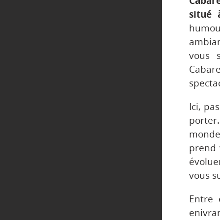
Cabare
situé 
humou
ambian
vous 
Cabare
specta
Ici, pa
porter
monde 
prend 
évolue
vous s
Entre 
enivr