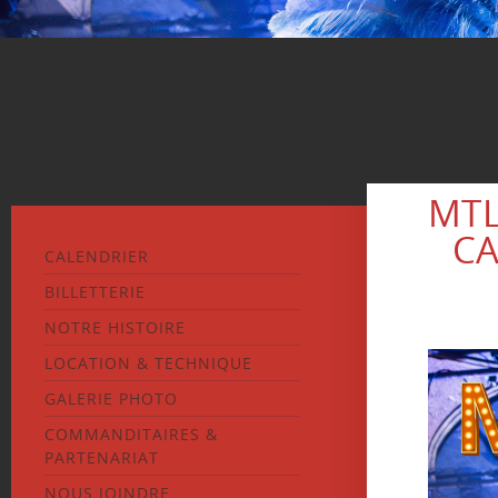
MTL
CA
CALENDRIER
BILLETTERIE
NOTRE HISTOIRE
LOCATION & TECHNIQUE
GALERIE PHOTO
COMMANDITAIRES &
PARTENARIAT
NOUS JOINDRE