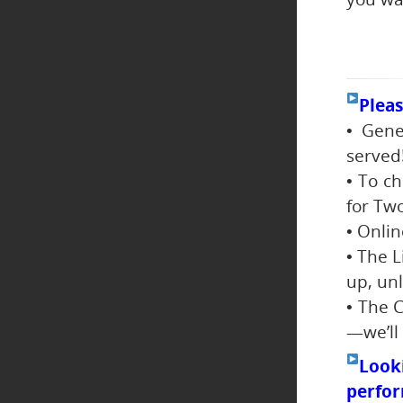
Pleas
• Gene
served
• To c
for Tw
• Onlin
• The L
up, un
• The C
—we’ll
Look
perfo