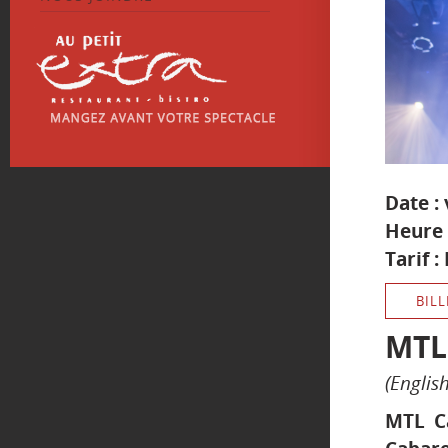
Date :
Heure 
Tarif :
BILL
MTL
(Englis
MTL Ca