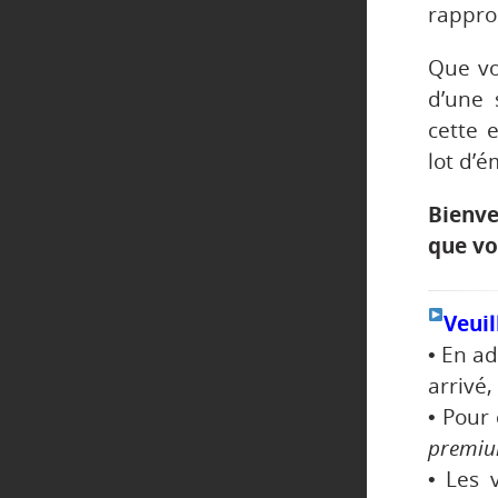
rappro
Que vo
d’une 
cette 
lot d’é
Bienve
que vo
Veuil
• En a
arrivé,
• Pour 
premiu
• Les 