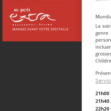
Mundia
La soi
genre 
person
inclua
grosse
Childre
Présen
Servic
21h00
21h40
22h20