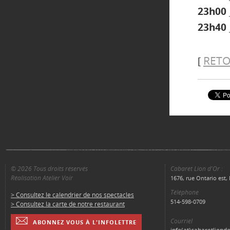
23h00
23h40
RETO
[
© 2026 Tous droits réservés
Cabaret Lion d'Or :
Réalisation Atelier Voir
1676, rue Ontario est
Téléphone
> Consultez le calendrier de nos spectacles
514-598-0709
> Consultez la carte de notre restaurant
Courriel
ABONNEZ VOUS À L'INFOLETTRE