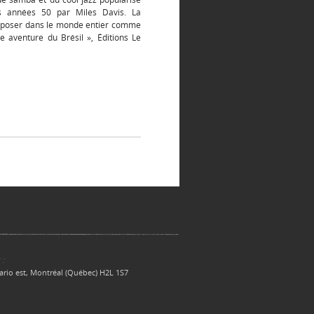
s années 50 par Miles Davis. La
imposer dans le monde entier comme
e aventure du Brésil », Éditions Le
 :
ario est, Montréal (Québec) H2L 1S7