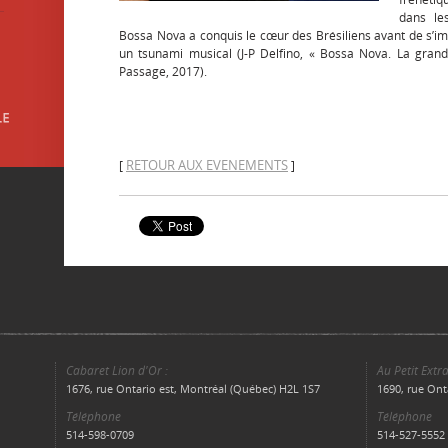
dans le
Bossa Nova a conquis le cœur des Brésiliens avant de s’
un tsunami musical (J-P Delfino, « Bossa Nova. La grand
Passage, 2017).
RETOUR AUX EVENEMENTS
[
]
Cabaret Lion d'Or :
Au Petit Extra
1676, rue Ontario est, Montréal (Québec) H2L 1S7
1690, rue Ont
Téléphone
Téléphone
514-598-0709
514-527-5552