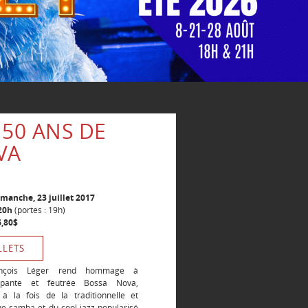
 50 ANS DE
VA
imanche, 23 juillet 2017
20h
(portes : 19h)
6,80$
LLETS
rançois Léger rend hommage à
oppante et feutrée Bossa Nova,
 à la fois de la traditionnelle et
ue samba et du cool jazz popularisé